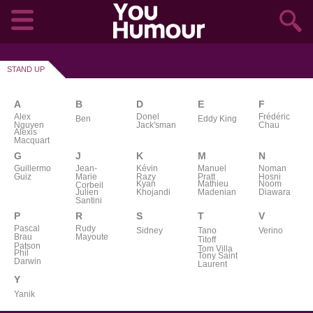
STAND UP
A
B
D
E
F
Alex
Donel
Frédéric
Ben
Eddy King
Nguyen
Jack'sman
Chau
Alexis
Macquart
G
J
K
M
N
Guillermo
Jean-
Kévin
Manuel
Noman
Guiz
Marie
Razy
Pratt
Hosni
Kyan
Mathieu
Noom
Corbeil
Julien
Khojandi
Madenian
Diawara
Santini
P
R
S
T
V
Pascal
Rudy
Sidney
Tano
Verino
Brau
Mayoute
Titoff
Patson
Tom Villa
Phil
Tony Saint
Darwin
Laurent
Y
Yanik