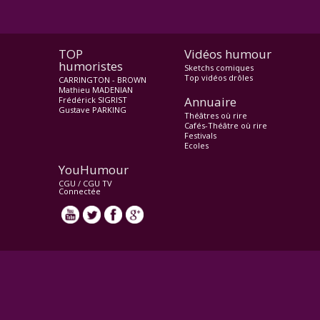
TOP
Vidéos humour
humoristes
Sketchs comiques
Top vidéos drôles
CARRINGTON - BROWN
Mathieu MADENIAN
Annuaire
Frédérick SIGRIST
Gustave PARKING
Théâtres où rire
Cafés-Théâtre où rire
Festivals
Ecoles
YouHumour
CGU
/
CGU TV
Connectée