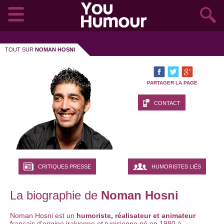
TOUT SUR
NOMAN HOSNI
PARTAGER LA PAGE
CONTACT
CRITIQUES PRESSE
HUMORISTES LIÉS
La biographie de
Noman Hosni
Noman Hosni est un
humoriste, réalisateur et animateur
français d’origine irakienne et tunisienne né en 1980 à