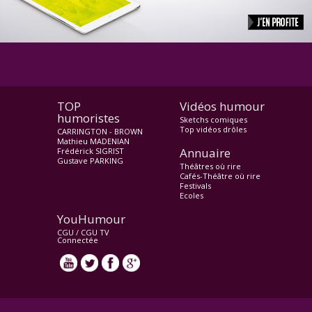
TOP
Vidéos humour
humoristes
Sketchs comiques
Top vidéos drôles
CARRINGTON - BROWN
Mathieu MADENIAN
Annuaire
Frédérick SIGRIST
Gustave PARKING
Théâtres où rire
Cafés-Théâtre où rire
Festivals
Ecoles
YouHumour
CGU
/
CGU TV
Connectée