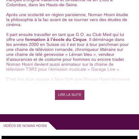
Colombes, dans les Hauts-de-Seine.
Après une scolarité en région parisienne, Noman Hosni étudie
la philosophie à la fac avant de se tourner vers des études de
cinéma.
Il part ensuite travailler en tant que G.O. au Club Med qui lui
offre une
formation à l’école du Cirque
. Il déménage dans
les années 2000 en Suisse où il est tour à tour perchman pour
une chaine de télévision romande, chroniqueur littéraire sur
une chaine de télé genevoise « Léman bleu », vendeur
d’assurances et de costume pour hommes ou encore trader.
Noman Hosni devient aussi animateur sur la chaine de
télévision TSR2 pour l’émission musicale « Garage Live ».
C’est lors d’un voyage à New-York que Noman Hosni découvre
sa vocation d’humoriste
en assistant à des spectacles de
stand up
. De retour en Suisse, il écume les karaokés, mais il
ne chante pas, il raconte sa vie.
LIRE LA SUITE
Il est repéré par le producteur Grégoire Furrer qui lui permet
d’être programmé au «
Montreux Comedy Festival
». Il
rencontre lors de ce festival Karim Debbouze, le frère de
Jamel qui l’invite au
festival du rire de Marrakech
. Il fait aussi
la connaissance de Pascale Raynaud, responsable recherche
VIDÉOS DE NOMAN HOSNI
programme sur "Rires et chansons", qui lui permettra de
passer sur cette même radio.