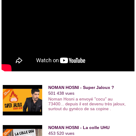
Noman Hosni a collaboré au
Swiss Comedy Club
en tant
qu’artiste et animateur des scènes ouvertes. Il remporte en
2009 le prix de la « Nuit de l’humour » à Lausanne.
Noman Hosni rejoint la troupe de
Jamel Comedy Club
en
2011 et participe au Paléo
Festival
en 2012 à Nyon en Suisse.
En 2012 , il joue son spectacle à
Londres
dans des comedy
clubs.
Norman Hosni joue actuellement son spectacle au
Théâtre Le
Temple
à Paris dans lequel il parle notamment de sa mère
affectueusement surnommée « l’arme de destruction massive
» ou du métro parisien.
NOMAN HOSNI - Super Jaloux ?
501 438 vues
Noman Hosni a envoyé "cocu" au
73400... depuis il est devenu très jaloux,
surtout du gynéco de sa copine .
NOMAN HOSNI - La colle UHU
453 520 vues