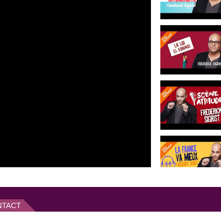
t un grand succès puisqu'il le
le
à Paris.
é et écrit, depuis ses débuts,
mmentateur ironique et acide et
'Hugues Leforestier, qui l'a
 Depuis trois ans maintenant, il
arisiens.
r à l’émission «
Déjà debout,
joindre Europe1 et toute
,
Chris Deslandes
,
Shirley
puis 2010, tous les samedis
.
salle de spectacle pendant
e grand gaillard d'un mètre 80,
a fois pour son talent, son
NTACT