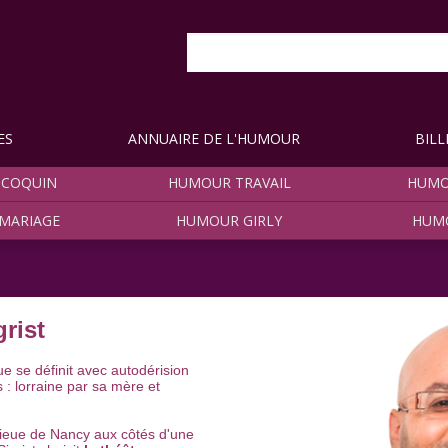
ES
ANNUAIRE DE L'HUMOUR
BILL
COQUIN
HUMOUR TRAVAIL
HUMO
MARIAGE
HUMOUR GIRLY
HUM
grist
e se définit avec autodérision
: lorraine par sa mère et
lieue de Nancy aux côtés d'une