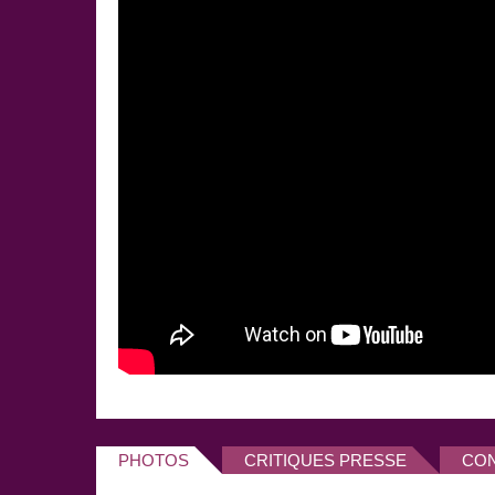
Son spectacle «
Frédérick Sigrist refait l’actu
» es
joue pendant près d'un an au
théâtre le Funambu
Auteur brillant et prolifique, Frédérick Sigrist, a jou
près d’une dizaine de spectacles. Son talent de co
sa plume acérée n'ont pas échappé à l'œil attentif d
invité à se produire au
Caveau de la République
.
est un des piliers de ce temple des
chansonniers
p
En radio, Frédérick Sigrist commence par collabore
pas encore couché
» sur France Inter avant de re
l'équipe de «
Samedi Roumanoff
» :
Willy Rovelli
Souagnon
,
Dany Mauro
et
Anne Roumanoff
. De
matins, il revisite l'actualité de la semaine avec brio
Le rêve de Frederick Sigrist ? Remplir une grande 
plusieurs mois. C'est tout le mal qu'on souhaite à c
infatigable travailleur, très apprécié de ses pairs à l
humanité et sa grande humilité.
PHOTOS
CRITIQUES PRESSE
CO