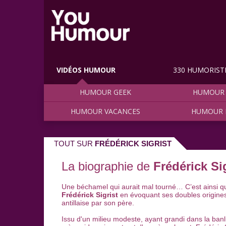
VIDÉOS HUMOUR
330 HUMORIST
HUMOUR GEEK
HUMOUR 
HUMOUR VACANCES
HUMOUR 
TOUT SUR
FRÉDÉRICK SIGRIST
La biographie de
Frédérick Si
Une béchamel qui aurait mal tourné… C’est ainsi qu
Frédérick Sigrist
en évoquant ses doubles origines 
antillaise par son père.
Issu d'un milieu modeste, ayant grandi dans la ban