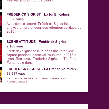
Festival YouHumour de Lyon !
FREDERICK SIGRIST - La loi El Kohmri
9 638 vues
Avec son œil acéré, Frédérick Sigrist fait une
analyse en profondeur des réformes politique de
2016 !
SCÈNE ATTITUDE - Frédérick Sigrist
7 108 vues
Frédérick Sigrist se livre dans une interview
captée pendant le festival Youhumour 2016 à
Lyon. Retrouvez Frédérick Sigrist au Théâtre du
Funambule dans ...
FRÉDÉRICK SIGRIST - La France va mieux
38 597 vues
La France va mieux ... avec beaucoup
d'optimisme !
FREDERICK SIGRIST - Déclaration d'Humour
8 088 vues
Déclaration d’humour est une série d’émissions