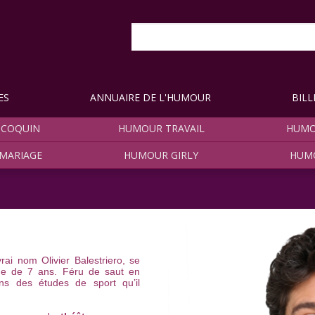
ES
ANNUAIRE DE L'HUMOUR
BILL
COQUIN
HUMOUR TRAVAIL
HUMO
MARIAGE
HUMOUR GIRLY
HUM
rai nom Olivier Balestriero, se
ge de 7 ans. Féru de saut en
ns des études de sport qu’il