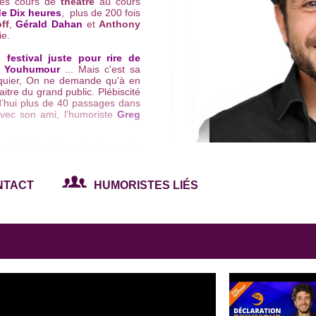
 des cours de
théâtre
au cours
de Dix heures
, plus de 200 fois
off
,
Gérald Dahan
et
Anthony
ie.
:
festival juste pour rire de
al Youhumour
... Mais c'est sa
quier,
On ne demande qu'à en
itre du grand public. Plébiscité
d’hui plus de 40 passages dans
ec son ami, l'humoriste
Greg
 séduit le public grâce à grande
ernier
one man show
compte à
3 janvier 2013, Vérino parvient
uniquement grâce aux réseaux
NTACT
HUMORISTES LIÉS
 son entrée sur scène, le public
ng ovation. Vérino a également
és de
Kyan Khojandi
.
n 2013 au gala de tous les
côtés notamment de
Babass
,
mené sa carte blanche au
Palais
durant lequel il a fait le show
naud Tsamère
, Kyan Khojandi,
e
Alexis Macquart
.
l’écriture de son deuxième
one