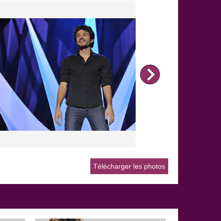
français, duos comiques… De l'humour noir à
l'humour sur le couple, des humoristes d'Ondar
à ceux de Vtep et du Jamel Comedy Club, tous
les nouveaux talents de l'humour sont sur You
Humour. | Encore plus de vidéos
http://www.youhumour.com
Télécharger les photos