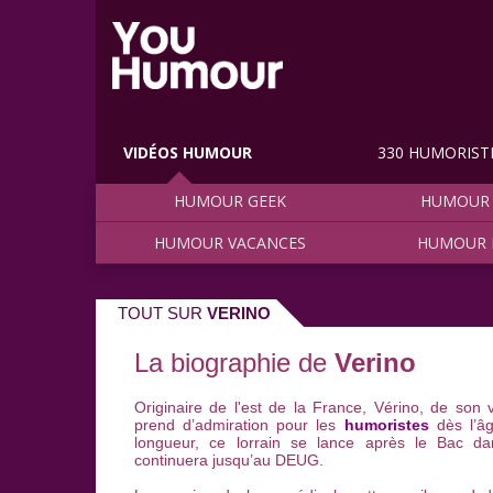
VIDÉOS HUMOUR
330 HUMORIST
HUMOUR GEEK
HUMOUR 
HUMOUR VACANCES
HUMOUR 
TOUT SUR
VERINO
La biographie de
Verino
Originaire de l'est de la France, Vérino, de son v
prend d’admiration pour les
humoristes
dès l’â
longueur, ce lorrain se lance après le Bac da
continuera jusqu’au DEUG.