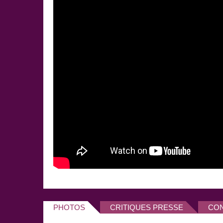
man show
«
Vérino est en chantier
» qu’il pré
juillet 2013 au
festival d’Avignon
, puis à l'
Europ
dates exceptionnelles.
Partout où Vérino se produit, sa plume subtile, so
l’improvisation enthousiasment le public avec qui il
très actif sur les réseaux sociaux.
PHOTOS
CRITIQUES PRESSE
CO