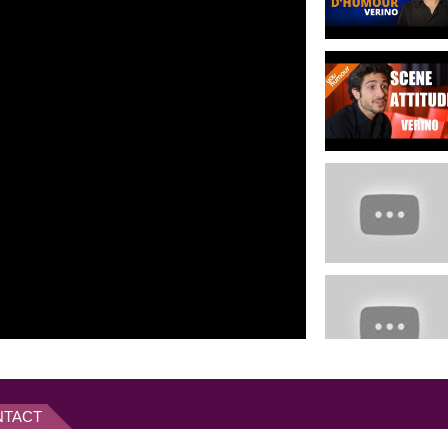
sente pour la première fois en
éen
à l'automne 2013 pour 15
n jeu fin et son sens aiguisé de
 a noué des liens forts en étant
NTACT