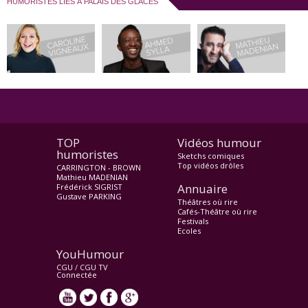
HUMORISTES LIÉS À PALAIS DES GLACES
TOP
Vidéos humour
humoristes
Sketchs comiques
Top vidéos drôles
CARRINGTON - BROWN
Mathieu MADENIAN
Annuaire
Frédérick SIGRIST
Gustave PARKING
Théâtres où rire
Cafés-Théâtre où rire
Festivals
Ecoles
YouHumour
CGU
/
CGU TV
Connectée