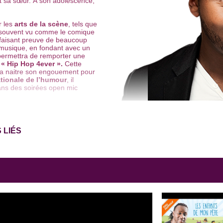
 et sa sœur. À son adolescence,
r les
arts de la scène
, tels que
t souvent vu comme le comique
, faisant preuve de beaucoup
a musique, en fondant avec un
 permettra de remporter une
l
« Hip Hop 4ever ».
Cette
ra naitre son engouement pour
ationale de l’humour
, il
ans des soirées open mic
ouve son style et s’impose
 atout est de pouvoir faire
rire
uméros en fonction du public.
 LIÉS
 Concours de la relève
Juste
oncours
« En route vers mon
ginal
« Tintin au Congo »
au
ges des médias et surtout la
nnée »
au festival
Juste Pour
res parties de la tournée
ouri
, un tremplin qui lui permet
 Man Show »,
joué au
théâtre