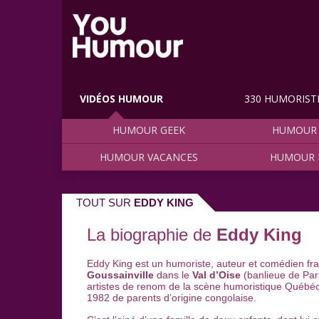
VIDÉOS HUMOUR
330 HUMORIST
HUMOUR GEEK
HUMOUR 
HUMOUR VACANCES
HUMOUR 
TOUT SUR
EDDY KING
La biographie de
Eddy King
Eddy King est un humoriste, auteur et comédien fra
Goussainville
dans le
Val d’Oise
(banlieue de Pari
artistes de renom de la scène humoristique Québéco
1982 de parents d’origine congolaise.