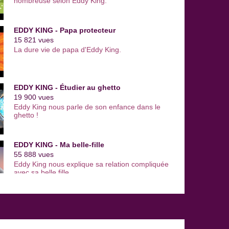
nombreuse selon Eddy King.
EDDY KING - Papa protecteur
15 821 vues
La dure vie de papa d'Eddy King.
EDDY KING - Étudier au ghetto
19 900 vues
Eddy King nous parle de son enfance dans le
ghetto !
EDDY KING - Ma belle-fille
55 888 vues
Eddy King nous explique sa relation compliquée
avec sa belle fille
EDDY KING - Girl Power
38 452 vues
Eddy King nous parle du girl power et donne