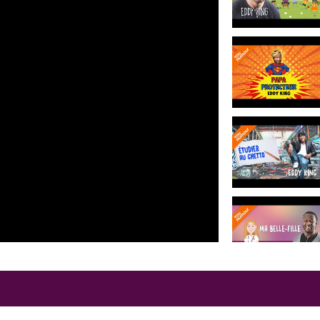
Comedy Show
, rampe de
spectacle lui vaudra de bonnes
 en Belgique et en Haïti. En
cran dans la coproduction belge
ce d’humoriste et de musicien,
élés, dont
« Cliptoman »
sur
chroniques pour des émissions
t soirées d’humour, tels que
ti…),
des représentations au
…où il fait du pur stand-up. Il
es »
au personnage de
s, en soutenant le «Mois de
ant améliorer les rapports entre
 régulièrement pour des
ateurs de l’émission
« Par ici
a Télé
. En parallèle de
endroit où se produisent
nous pourrons aussi
de Bertrand, dans la comédie
s en juillet 2016.