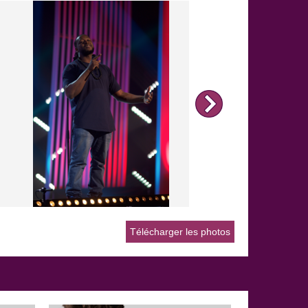
quelques conseils de survie !
EDDY KING - Le prénom de ma fille
79 493 vues
Le choix d'un prénom n'est pas un choix anodin!
Eddy King nous explique.
Télécharger les photos