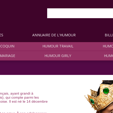
ES
ANNUAIRE DE L'HUMOUR
BILL
COQUIN
HUMOUR TRAVAIL
HUMO
MARIAGE
HUMOUR GIRLY
HUM
nçais, ayant grandi à
s), qui compte parmi les
ise. Il est né le 14 décembre