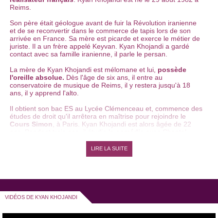
Reims.
Son père était géologue avant de fuir la Révolution iranienne
et de se reconvertir dans le commerce de tapis lors de son
arrivée en France. Sa mère est picarde et exerce le métier de
juriste. Il a un frère appelé Keyvan. Kyan Khojandi a gardé
contact avec sa famille iranienne, il parle le persan.
La mère de Kyan Khojandi est mélomane et lui,
possède
l'oreille absolue.
Dès l'âge de six ans, il entre au
conservatoire de musique de Reims, il y restera jusqu'à 18
ans, il y apprend l'alto.
Il obtient son bac ES au Lycée Clémenceau et, commence des
études de droit qu'il arrêtera en maîtrise pour rejoindre le
Cours Simon
, à Paris. Kyan Khojandi est alors âgée de 22
ans. Pendant trois ans, il étudie la
comédie
avec Chantal
Brière et se rend compte qu'il veut en faire son métier.
LIRE LA SUITE
A cette époque, il écrit ses premiers textes et enchaine ensuite
les
scènes ouvertes
et les premières parties d'artistes
comme
Manu Payet
,
Elie Semoun
,
Tomer Sisley
,
Titoff
,
Gérald Dahan
,
Anne Roumanoff
,
Fabrice Eboué
ou encore
Thomas N'Gijol
. Il participe aux deux tournées de la
Route
du Rire
et est finaliste du
Festival Paris Fait Sa Comédie
VIDÉOS DE KYAN KHOJANDI
2009.
En mars 2008, jusqu'à février 2010, Kyan Khojandi monte sur