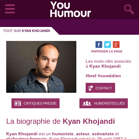
TOUT SUR
KYAN KHOJANDI
PARTAGER LA PAGE
Les mots-clés associés
à
Kyan Khojandi
#bref
#comédien
CONTACT
CRITIQUES PRESSE
HUMORISTES LIÉS
La biographie de
Kyan Khojandi
Kyan Khojandi
est un
humoriste
,
acteur
,
scénariste
et
réalisateur français
. Kyan Khojandi est né le 29 août 1982 à