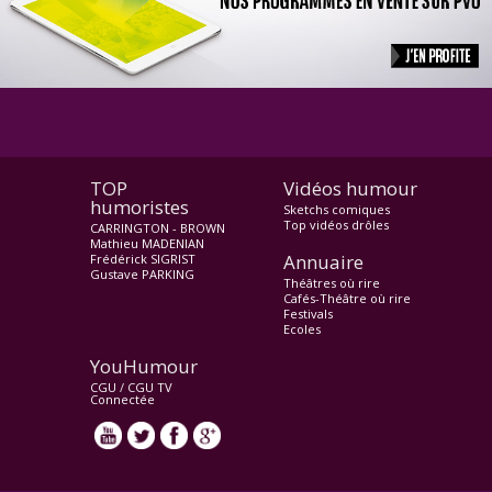
TOP
Vidéos humour
humoristes
Sketchs comiques
Top vidéos drôles
CARRINGTON - BROWN
Mathieu MADENIAN
Annuaire
Frédérick SIGRIST
Gustave PARKING
Théâtres où rire
Cafés-Théâtre où rire
Festivals
Ecoles
YouHumour
CGU
/
CGU TV
Connectée