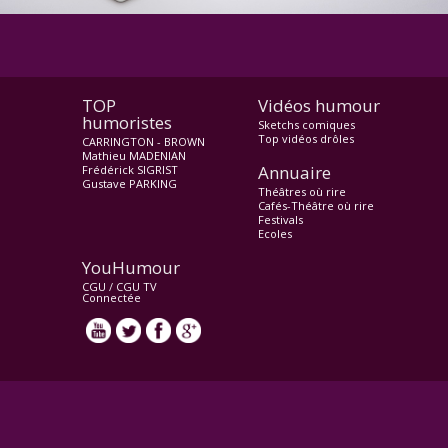
TOP
Vidéos humour
humoristes
Sketchs comiques
Top vidéos drôles
CARRINGTON - BROWN
Mathieu MADENIAN
Annuaire
Frédérick SIGRIST
Gustave PARKING
Théâtres où rire
Cafés-Théâtre où rire
Festivals
Ecoles
YouHumour
CGU
/
CGU TV
Connectée