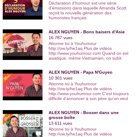
Déclaration d’humour est une série
d’émissions dans laquelle Amanda Scott
reçoit la nouvelle génération des
humoristes français.
ALEX NGUYEN - Bons baisers d'Asie
16 787 vues
Abonne toi à Youhumour
http://ow.ly/he1aq Plus de vidéos
http://www.youhumour.com Quand on est
asiatique, même Vietnamien, on subit
toujours les préjugés sur les chinois.
Youhumour, le portail de l'humour : 280
ALEX NGUYEN - Papa N'Guyen
artistes, 2700 sketchs. Viens faire
l'humour avec nous ! Abonne toi à
10 301 vues
Youhumour http://ow.ly/he1aq Plus de
Abonne toi à Youhumour
vidéos http://www.youhumour.com Auteur
http://ow.ly/he1aq Plus de vidéos
et Interprète : Alex NGUYEN Réalisateur
http://www.youhumour.com C'est toujours
:Christophe FRANCK Titre du sketch: Les
difficile d'annoncer à son père qu'on veut
préjugés sur les asiatiques - extrait ©
devenir comédien. Youhumour, le portail
2013 - PVO Audiovisuel Multimédia -
de l'humour : 280 artistes, 2700 sketchs.
Youhumour, le portail de l'humour : 280
ALEX NGUYEN - Bosser dans une
Viens faire l'humour avec nous ! Abonne
artistes, 2700 sketchs. Viens faire
grosse boîte
toi à Youhumour http://ow.ly/he1aq Plus
l'humour avec nous ! Abonne toi à
de vidéos http://www.youhumour.com
13 611 vues
Youhumour http://ow.ly/he1aq Encore
Auteur et Interprète : Alex NGUYEN
Abonne toi à Youhumour
plus de vidéos
Réalisateur :Christophe FRANCK Titre du
http://ow.ly/he1aq Plus de vidéos
http://www.youhumour.com