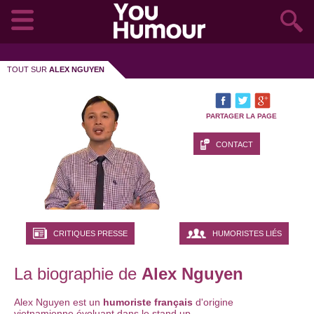
TOUT SUR
ALEX NGUYEN
PARTAGER LA PAGE
CONTACT
CRITIQUES PRESSE
HUMORISTES LIÉS
La biographie de
Alex Nguyen
Alex Nguyen est un
humoriste français
d'origine
vietnamienne évoluant dans le stand up.