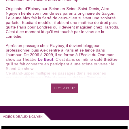
Originaire d’Epinay-sur-Seine en Seine-Saint-Denis, Alex
Nguyen hérite son nom de ses parents originaire de Saigon.
Le jeune Alex fait la fierté de ceux-ci en suivant une scolarité
parfaite. Etudiant modèle, il obtient une maîtrise de droit puis
quitte Paris pour Londres où il devient magicien chez Harrods.
C’est à ce moment là qu'il est touché par le virus de la
comédie.
Après un passage chez Playboy, il devient bloggeur
professionnel puis Alex rentre à Paris et se lance dans
l’humour. De 2006 à 2009, il se forme à l’Ecole du One man
show au Théâtre
Le Bout
. C’est dans ce même
café théâtre
qu’il se fait connaitre en participant à une scène ouverte : le
Stand Up show.
Ce stand-upper multiplie les passages dans les scènes
ouvertes : théâtre de
Dix Heures
, le théâtre
Trévise
, le
Chinchman Comedy Club.
LIRE LA SUITE
Il assure la direction artistique du
Comic Edgar club
, le
plateau d’humoriste du théâtre d’Edgar. En 2012, il finalise
l’écriture de son
one man show
« Il faut sauver le soldat
Nguyen » et profite du fait qu'il parle parfaitement anglais pour
le jouer dans les scènes ouvertes new-yorkaises. Dans ce
VIDÉOS DE ALEX NGUYEN
show 100%
stand up
, il parle beaucoup de ses origines
vietnamiennes, tournant en dérision les clichés les plus
répandus sur les asiatiques.