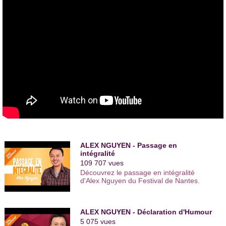
Ce spectacle a évolué en 2013 pour devenir « Oh My Dad !
J’ai vraiment su que je voulais avoir un enfant quand j’ai
rencontré mon fils ». Dans ce show il évoque la peur et le
bonheur de devenir père et vous fait une promesse : « Venez
au spectacle et vous saurez pourquoi il y a autant de Nguyen
».
Depuis deux ans Alex Nguyen enchaîne les prestations sur
scène. Il a participé en avril dernier à son premier festival, le
festival Youhumour
à Nantes et s’est produit en Suisse et en
Belgique au
King of Comedy Club
de Bruxelles.
Les nouvelles dates de son spectacle ne sont pas encore
dévoilées, mais nous retrouverons ce pro du stand up très
prochainement sur les planches parisiennes.
ALEX NGUYEN - Passage en
intégralité
109 707 vues
Découvrez le passage en intégralité
d'Alex Nguyen du Festival de Nantes.
ALEX NGUYEN - Déclaration d'Humour
5 075 vues