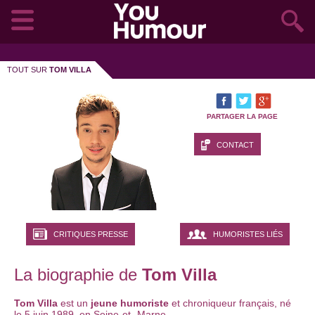
TOUT SUR
TOM VILLA
PARTAGER LA PAGE
CONTACT
CRITIQUES PRESSE
HUMORISTES LIÉS
La biographie de
Tom Villa
Tom Villa
est un
jeune humoriste
et chroniqueur français, né
le 5 juin 1989, en Seine-et -Marne.