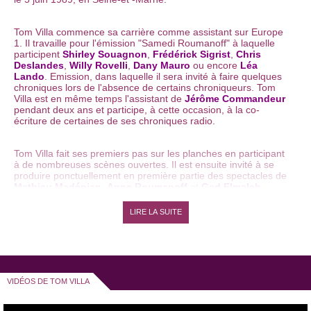
Tom Villa commence sa carrière comme assistant sur Europe
1. Il travaille pour l'émission "Samedi Roumanoff" à laquelle
participent
Shirley Souagnon
,
Frédérick Sigrist
,
Chris
Deslandes
,
Willy Rovelli
,
Dany Mauro
ou encore
Léa
Lando
. Emission, dans laquelle il sera invité à faire quelques
chroniques lors de l'absence de certains chroniqueurs. Tom
Villa est en même temps l'assistant de
Jérôme Commandeur
pendant deux ans et participe, à cette occasion, à la co-
écriture de certaines de ses chroniques radio.
Tom Villa fait ses premiers pas sur les planches en participant
à de nombreuses scènes ouvertes. Il est ensuite invité à se
produire ponctuellement en première partie des spectacles de
Mathieu Madénian
,
Anne Roumanoff
et
Gad Elmaleh
.
Tom Villa fait ses premiers pas à la télévision comme
LIRE LA SUITE
animateur de l’émission "Star Buzz" sur Disney Channel.
Fan d'humour noir, Tom Villa s'inspire de Pierre Desproges,
Guy Bedos, Stéphane Guillon et Gaspard Proust. Il apprécie
également beaucoup le talent d'improvisation de Laurent
Baffie.
VIDÉOS DE TOM VILLA
Conseillé par Kader Aoun, le mentor de Jamel Debbouze, Tom
Villa joue son premier
one man show
au
Paname
. C’est