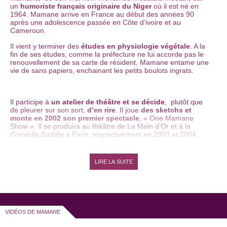
un
humoriste français originaire du Niger
où il est né en
1964. Mamane arrive en France au début des années 90
après une adolescence passée en Côte d’ivoire et au
Cameroun.
Il vient y terminer des
études en physiologie végétale
. A la
fin de ses études, comme la préfecture ne lui accorde pas le
renouvellement de sa carte de résident, Mamane entame une
vie de sans papiers, enchainant les petits boulots ingrats.
Il participe à
un atelier de théâtre et se décide
,
plutôt que
de pleurer sur son sort,
d’en rire
. Il joue
des sketchs et
monte en 2002 son premier spectacle
, « One Mamane
Show ». Il se produira au théâtre de La Main d’Or et à la
Comédie Bastille à Paris, respectivement en 2003 et 2004.
En 2005, Mamane interprète
son one man show dans toute
la France lors d’une tournée dans des centres culturels.
LIRE LA SUITE
Mamane rejoint l’équipe du
Jamel Comedy Club
en 2006. Il
est ensuite repéré par Laurent Ruquier qui l’intègre dans son
émission sur Europe 1 , « On va s’géner » comme
chroniqueur.
VIDÉOS DE MAMANE
Mamane débute à la télévision, toujours avec Laurent Ruquier,
dans « On a tout essayé » sur France 2, en tant qu’humoriste