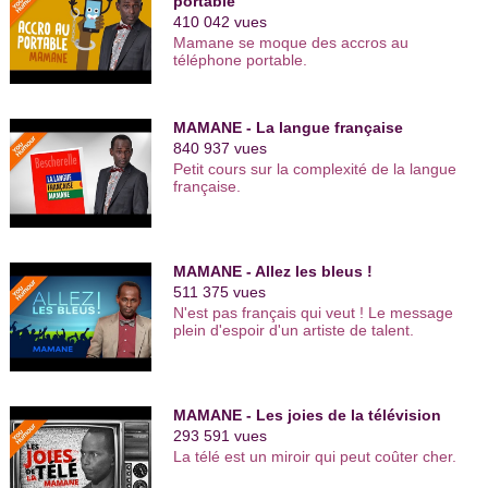
campagne du Ministère de la Santé pour la prévention contre
portable
le Sida.
410 042 vues
Mamane se moque des accros au
téléphone portable.
C’est avec un humour incisif et bourré d’esprit que Mamane
décrypte le monde qui nous entoure en traitant de sujets
comme l’immigration, la mondialisation, la langue française ou
MAMANE - La langue française
encore la démocratie.
840 937 vues
Petit cours sur la complexité de la langue
Tous les sujets permettant de dénoncer les injustices plaisent
française.
à Mamane. Il peut ainsi s’exprimer sur le ton engagé qui lui est
propre. Sans être moralisateur, Mamane sait
faire cogiter son
public grâce à des textes intelligents et justes.
MAMANE - Allez les bleus !
511 375 vues
N'est pas français qui veut ! Le message
plein d'espoir d'un artiste de talent.
MAMANE - Les joies de la télévision
293 591 vues
La télé est un miroir qui peut coûter cher.