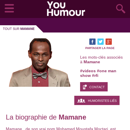
TOUT SUR
MAMANE
PARTAGER LA PAGE
Les mots-clés associés
à
Mamane
#videos
#one man
show
#rfi
CONTACT
HUMORISTES LIÉS
La biographie de
Mamane
Mamane,
de son vrai nom Mohamed Moustafa Moctari, est