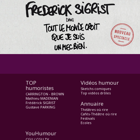
TOP
Vidéos humour
humoristes
Sketchs comiques
Top vidéos drôles
CARRINGTON - BROWN
Mathieu MADENIAN
Annuaire
Frédérick SIGRIST
Gustave PARKING
Théâtres où rire
Cafés-Théâtre où rire
Festivals
Ecoles
YouHumour
CGU
/
CGU TV