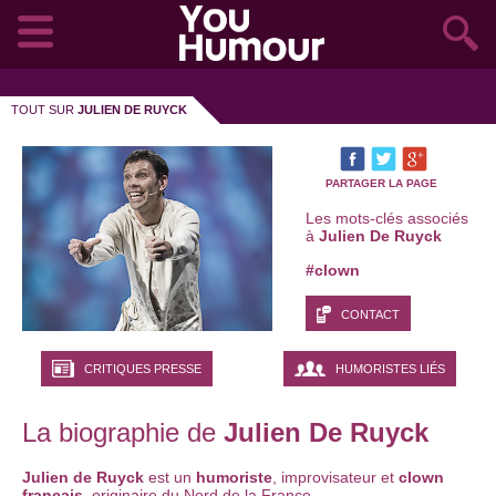
TOUT SUR
JULIEN DE RUYCK
PARTAGER LA PAGE
Les mots-clés associés
à
Julien De Ruyck
#clown
CONTACT
CRITIQUES PRESSE
HUMORISTES LIÉS
La biographie de
Julien De Ruyck
Julien de Ruyck
est un
humoriste
, improvisateur et
clown
français
, originaire du Nord de la France.