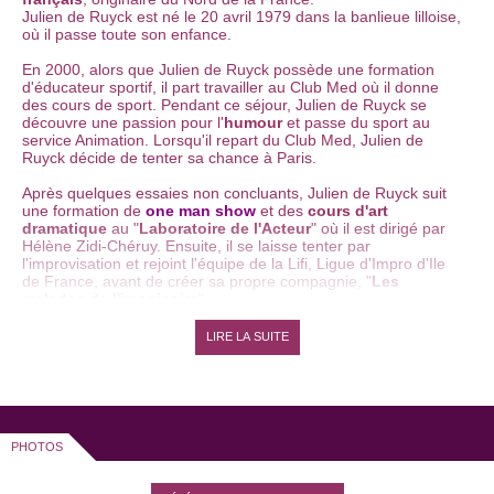
Julien de Ruyck est né le 20 avril 1979 dans la banlieue lilloise,
où il passe toute son enfance.
En 2000, alors que Julien de Ruyck possède une formation
d'éducateur sportif, il part travailler au Club Med où il donne
des cours de sport. Pendant ce séjour, Julien de Ruyck se
découvre une passion pour l'
humour
et passe du sport au
service Animation. Lorsqu'il repart du Club Med, Julien de
Ruyck décide de tenter sa chance à Paris.
Après quelques essaies non concluants, Julien de Ruyck suit
une formation de
one man show
et des
cours d'art
dramatique
au "
Laboratoire de l'Acteur
" où il est dirigé par
Hélène Zidi-Chéruy. Ensuite, il se laisse tenter par
l'improvisation et rejoint l'équipe de la Lifi, Ligue d'Impro d'Ile
de France, avant de créer sa propre compagnie, "
Les
malades de l'imaginaire
".
Avec sa compagnie, pendant plus de deux ans, Julien de
LIRE LA SUITE
Ruyck se produit dans la France entière, s'adonnant à des
matchs d'improvisation théâtrale contre d'autres équipes.
En 2003, Julien de Ruyck devient le
clown
"Boubou", à
l'occasion d'évènements privés (goûters d'anniversaire ou
comités d'entreprise).
PHOTOS
En parallèle, Julien de Ruyck
enseigne le théâtre et
l'improvisation
et devient professeur d'art oratoire à