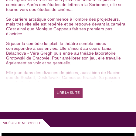
comiques. Après des études de lettres à la Sorbonne, elle se
tourne vers des études de cinéma.
Sa carrière artistique commence à l’ombre des projecteurs,
mais très vite elle est repérée et se retrouve devant la caméra.
C’est ainsi que Monique Cappeau fait ses premiers pas
d’actrice.
Si jouer la comédie lui plait, le théâtre semble mieux
correspondre à ses envies. Elle s’inscrit au cours Tania
Balachova - Véra Gregh puis entre au théâtre laboratoire
Grotowski de Cracovie. Pour améliorer son jeu, elle travaille
également sa voix et sa gestuelle.
Elle joue dans des dizaines de pièces, aussi bien de Racine
que de Beckett, Dostoïevski, Camus ou Brasch. Sa passion
pour le théâtre n’éclipse pas totalement son goût pour le
cinéma.
LIRE LA SUITE
Elle continue de jouer pour la télévision et le cinéma et tourne
dans des films comme « Corps à corps » de F. Hanss ou
encore « la face cachée » de B. Campan.
Actrice accomplie, elle se lance dans l’écriture et crée en 1997
le personnage du clown Merybelle, qu’elle met en scène dans
VIDÉOS DE MERYBELLE
le spectacle « Je vais faire comme mon frère... ».
Ce spectacle présenté en tournée l’année dernière, a
remporte un franc succès auprès du public, Merybelle devient