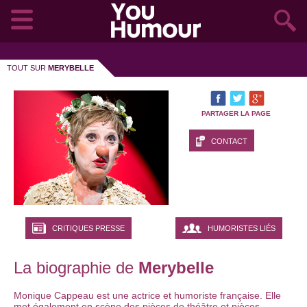
TOUT SUR
MERYBELLE
PARTAGER LA PAGE
CONTACT
CRITIQUES PRESSE
HUMORISTES LIÉS
La biographie de
Merybelle
Monique Cappeau est une actrice et humoriste française. Elle
met également en scène des pièces de théâtre et pièces