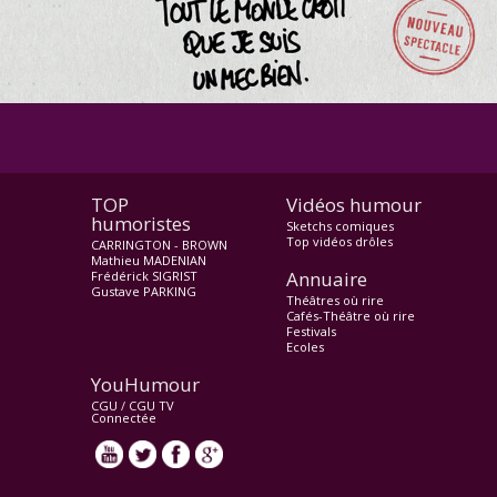
TOP
Vidéos humour
humoristes
Sketchs comiques
Top vidéos drôles
CARRINGTON - BROWN
Mathieu MADENIAN
Annuaire
Frédérick SIGRIST
Gustave PARKING
Théâtres où rire
Cafés-Théâtre où rire
Festivals
Ecoles
YouHumour
CGU
/
CGU TV
Connectée