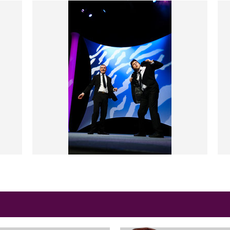
ns plusieurs épisodes de la
 côtés d'Anne Roumanoff,
ux
ou encore
Michel