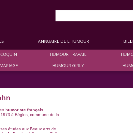
ES
ANNUAIRE DE L'HUMOUR
BILL
COQUIN
HUMOUR TRAVAIL
HUMO
MARIAGE
HUMOUR GIRLY
HUM
John
ien
humoriste français
en 1973 à Bègles, commune de la
d ses études aux Beaux arts de