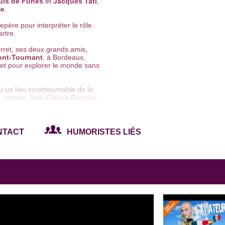
uis de Funès
et
Jacques Tati
,
e
.
père pour interpréter le rôle
rtre.
erret, ses deux grands amis,
ont-Tournant
, à Bordeaux,
et pour explorer le monde sans
 un lieu incontournable de la
stes comme Jean-Claude Dreyfus,
ubère.
ndant un temps mais se redirige
NTACT
HUMORISTES LIÉS
Avec Marie-Eva Penaranda, sa co-
ge de Sir John, un agent secret
es bruitages et des effets
ent sur l'écriture du premier
l sans texte, sans décor et sans
n, Agent Secret
" au
Point
i.