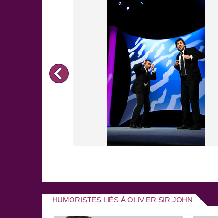
Récemment, on a pu apercevoir Olivier Sir John da
série diffusée sur Comédie+, "
C'est la Crise
", aux
Claudia Tagbo
,
Arnaud Ducret
,
Caroline Vignea
Vivacqua
.
HUMORISTES LIÉS À OLIVIER SIR JOHN