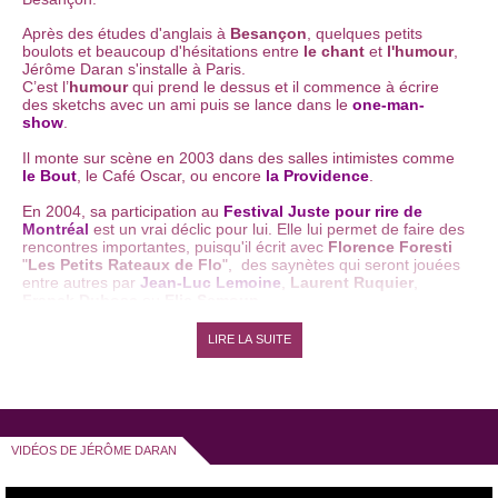
Après des études d'anglais à
Besançon
, quelques petits
boulots et beaucoup d'hésitations entre
le chant
et
l'humour
,
Jérôme Daran s'installe à Paris.
C’est l’
humour
qui prend le dessus et il commence à écrire
des sketchs avec un ami puis se lance dans le
one-man-
show
.
Il monte sur scène en 2003 dans des salles intimistes comme
le Bout
, le Café Oscar, ou encore
la Providence
.
En 2004, sa participation au
Festival Juste pour rire de
Montréal
est un vrai déclic pour lui. Elle lui permet de faire des
rencontres importantes, puisqu'il écrit avec
Florence Foresti
"
Les Petits Rateaux de Flo
", des saynètes qui seront jouées
entre autres par
Jean-Luc Lemoine
,
Laurent Ruquier
,
Franck Dubosc
ou
Elie Semoun
.
En 2005, quand
Florence Foresti
se retrouve au casting de
LIRE LA SUITE
l’émission "
On a tout essayé
" sur France 2, elle fait appel à
Jérôme Daran pour coécrire avec elle des sketchs, qui sont
maintenant cultes.
Pour l'émission "
On n'est pas couchés
", ils poursuivent leur
collaboration pour une nouvelle session de sketchs (
parodies
d'Isabelle Adjani, de Ségolène Royal
...).
VIDÉOS DE JÉRÔME DARAN
En 2006, Jérome Daran se produit au Théâtre du
Point-
Virgule
, dont il ne tarde pas à devenir le fer de lance. Aidé par