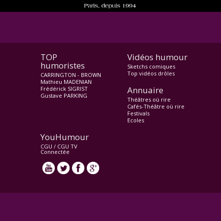
TOP
Vidéos humour
humoristes
Sketchs comiques
Top vidéos drôles
CARRINGTON - BROWN
Mathieu MADENIAN
Annuaire
Frédérick SIGRIST
Gustave PARKING
Théâtres où rire
Cafés-Théâtre où rire
Festivals
Ecoles
YouHumour
CGU
/
CGU TV
Connectée