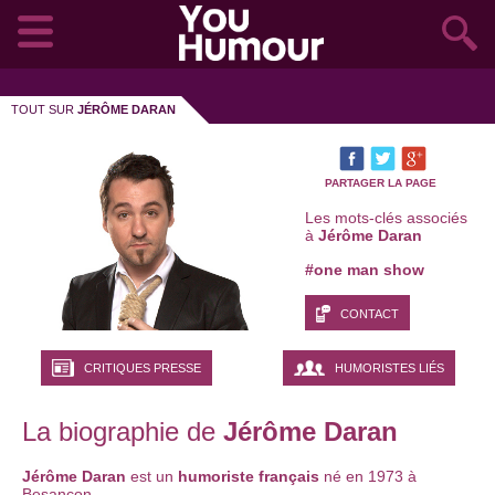
TOUT SUR
JÉRÔME DARAN
PARTAGER LA PAGE
Les mots-clés associés
à
Jérôme Daran
#one man show
CONTACT
CRITIQUES PRESSE
HUMORISTES LIÉS
La biographie de
Jérôme Daran
Jérôme Daran
est un
humoriste français
né en 1973 à
Besançon.