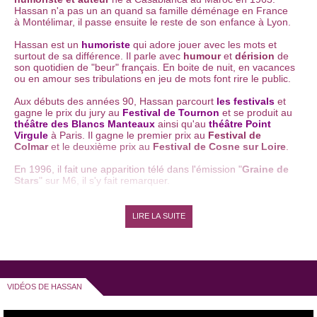
Hassan n'a pas un an quand sa famille déménage en France
à Montélimar, il passe ensuite le reste de son enfance à Lyon.
Hassan est un
humoriste
qui adore jouer avec les mots et
surtout de sa différence. Il parle avec
humour
et
dérision
de
son quotidien de "beur" français. En boite de nuit, en vacances
ou en amour ses tribulations en jeu de mots font rire le public.
Aux débuts des années 90, Hassan parcourt
les festivals
et
gagne le prix du jury au
Festival de Tournon
et se produit au
théâtre des Blancs Manteaux
ainsi qu'au
théâtre Point
Virgule
à Paris. Il gagne le premier prix au
Festival de
Colmar
et le deuxième prix au
Festival de Cosne sur Loire
.
En 1996, il fait une apparition télé dans l'émission "
Graine de
Stars
" sur M6, il s'y fait remarquer.
En 1997, Hassan retourne au Maroc pour présenter un sketch
au
Festival Francophone du Rire au Maroc
et gagne le prix
LIRE LA SUITE
du public du
Festival de Villard de Lans
. Hassan entame
ensuite une tournée dans les îles du Pacifique et des
Caraïbes.
La même année, il se lance dans le cinéma et fait une
apparition dans "
100% Arabica
" de Zemmouri, avec le
VIDÉOS DE HASSAN
chanteur Khaled. Il joue également un 2ème rôle dans la série
télévisée "
Louis la Brocante
".