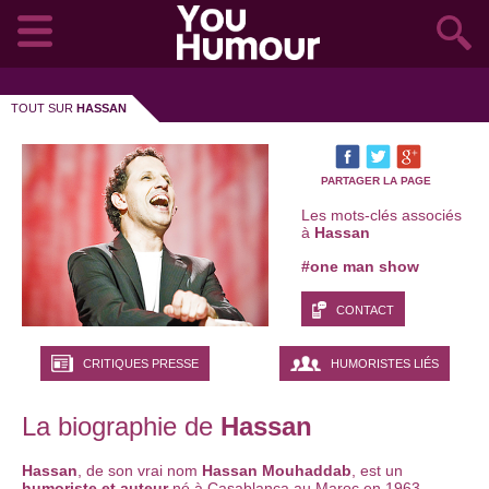
TOUT SUR
HASSAN
PARTAGER LA PAGE
Les mots-clés associés
à
Hassan
#one man show
CONTACT
CRITIQUES PRESSE
HUMORISTES LIÉS
La biographie de
Hassan
Hassan
, de son vrai nom
Hassan Mouhaddab
, est un
humoriste et auteur
né à Casablanca au Maroc en 1963.