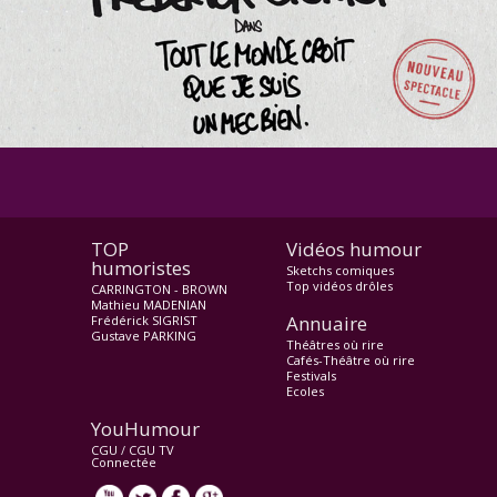
TOP
Vidéos humour
humoristes
Sketchs comiques
Top vidéos drôles
CARRINGTON - BROWN
Mathieu MADENIAN
Annuaire
Frédérick SIGRIST
Gustave PARKING
Théâtres où rire
Cafés-Théâtre où rire
Festivals
Ecoles
YouHumour
CGU
/
CGU TV
Connectée