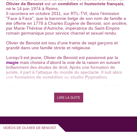
Olivier de Benoist
est un
comédien
et
humoriste français
,
né le 14 juin 1974 à Reims.
Il racontera en octobre 2011, sur RTL-TVI, dans l'émission
"Face à Face", que la baronnie belge de son nom de famille a
été offerte en 1778 à Charles Eugène de Benoist, son ancêtre,
par Marie-Thérèse d'Autriche, impératrice du Saint-Empire
romain germanique pour service charnel et sexuel rendu.
Olivier de Benoist est issu d'une fratrie de sept garçons et
grandit dans une famille stricte et religieuse.
Lorsqu'il est jeune, Olivier de Benoist est passionné par la
magie
mais choisira d'abord la voie de la raison en suivant
brillamment des études de droit. Après une formation de
juriste, il part à l'attaque du monde du spectacle. Il suit alors
une
formation de comédien
au
studio Pygmalion
.
Il débute dans le monde du spectacle en rejouant "
Modèle
Déposé
", le spectacle seul en scène de
Benoît Poelvoorde
.
Olivier de Benoist écrit ensuite une première pièce, intitulée
LIRE LA SUITE
"
Né sous X
", avant d'écrire en 2004, "
Loft Sorry
", une
parodie
d'émission de télé-réalité.
C'est en 2005 qu'Olivier de Benoist se lance dans l'aventure
du
one man show
. Son premier
spectacle d'humour
s'intitule "
Haut Débit
", en référence à ses initiales, ODB.
VIDÉOS DE OLIVIER DE BENOIST
Il y mêle sketches et tours de magie. Il le joue d'abord au
Petit
Palais des Glaces
, puis aux
Blancs Manteaux
puis s'installe,