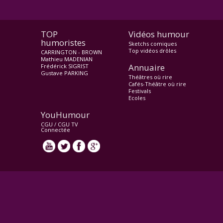
TOP
Vidéos humour
humoristes
Sketchs comiques
Top vidéos drôles
CARRINGTON - BROWN
Mathieu MADENIAN
Annuaire
Frédérick SIGRIST
Gustave PARKING
Théâtres où rire
Cafés-Théâtre où rire
Festivals
Ecoles
YouHumour
CGU
/
CGU TV
Connectée