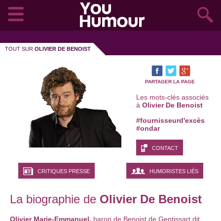
TOUT SUR
OLIVIER DE BENOIST
PARTAGER LA PAGE
Les mots-clés associés
à
Olivier De Benoist
#fournisseurd'excès
#ondar
CONTACT
CRITIQUES PRESSE
HUMORISTES LIÉS
La biographie de
Olivier De Benoist
Olivier Marie-Emmanuel,
baron de Benoist de Gentissart dit