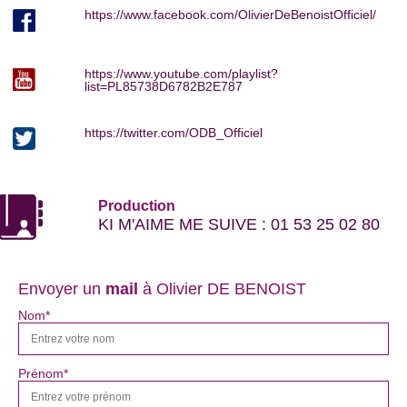
sont sur You Humour. | Encore plus de
https://www.facebook.com/OlivierDeBenoistOfficiel/
vidéos http://www.youhumour.com
https://www.youtube.com/playlist?
list=PL85738D6782B2E787
https://twitter.com/ODB_Officiel
Production
KI M'AIME ME SUIVE : 01 53 25 02 80
Envoyer un
mail
à Olivier DE BENOIST
Nom*
Prénom*