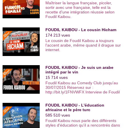
vidéos comiques :
Maîtriser la langue française, picoler,
http://www.youhumour.com Interprète :
sortir avec une française, telle est la
Foudil Kaibou - Réalisateur : Christophe
recette d'une intégration réussie selon
FRANCK et Nicolas Doubreres -
Foudil Kaibou.
Présentateur principal : Amanda Scott -
Auteur :Foudil Kaibou - Déclaration
d'humour saison 1 © PVO Audiovisuel
FOUDIL KAIBOU - Le cousin Hicham
Multimédia 2013 | Suivez-nous sur
174 213 vues
Facebook :
Le cousin de Foudil Kaibou a toujours
https://www.facebook.com/Youhumour.fan
l'accent arabe, même quand il drague sur
Twitter : https://twitter.com/youhumour
internet.
Google + :
https://plus.google.com/+YouHumour/posts
| Youhumour, le portail de l’humour : 330
artistes et 3000 vidéos de leurs meilleurs
FOUDIL KAIBOU - Je suis un arabe
sketchs comiques. Viens faire l’humour
intégré par le vin
avec nous ! Retrouve les vidéos drôles
15 714 vues
de one man show, stand up, humoristes
Foudil Kaibou au Comedy Club jusqu'au
femmes, comiques français, duos
30/07/2015 Réservez sur :
comiques… De l'humour noir à l'humour
http://bit.ly/1FNVWFX Interview de Foudil
sur le couple, des humoristes d'Ondar à
Kaibou - Scène Attitude Abonnez vous à
ceux de Vtep et du Jamel Comedy Club,
Youhumour http://ow.ly/he1aq Plus de
tous les nouveaux talents de l'humour
FOUDIL KAIBOU - L'éducation
vidéos http://www.youhumour.com C'est
sont sur You Humour. | Encore plus de
africaine et le père turc
un fait, les artistes aiment parler d'eux
vidéos http://www.youhumour.com
dans leurs spectacles.... Mais nous ne
585 510 vues
savons pas tout ! Découvrez Foudil
Foudil Kaibou nous parle des différents
Kaibou en toute intimité dans cette
styles d'éducation qu'il a rencontrés dans