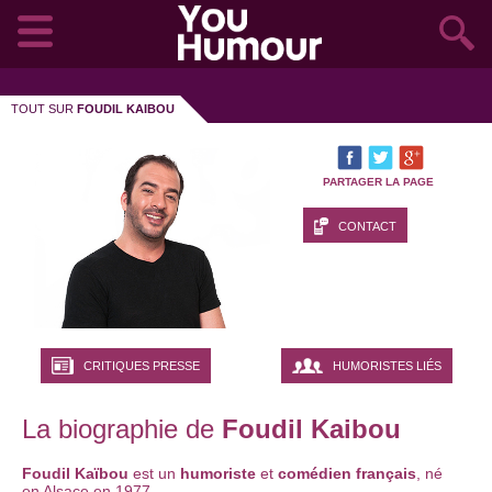
TOUT SUR
FOUDIL KAIBOU
PARTAGER LA PAGE
CONTACT
CRITIQUES PRESSE
HUMORISTES LIÉS
La biographie de
Foudil Kaibou
Foudil Kaïbou
est un
humoriste
et
comédien français
, né
en Alsace en 1977.