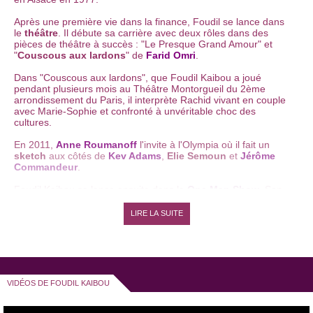
Après une première vie dans la finance, Foudil se lance dans
le
théâtre
. Il débute sa carrière avec deux rôles dans des
pièces de théâtre à succès : "Le Presque Grand Amour" et
"
Couscous aux lardons
" de
Farid Omri
.
Dans "Couscous aux lardons", que Foudil Kaibou a joué
pendant plusieurs mois au Théâtre Montorgueil du 2ème
arrondissement du Paris, il interprète Rachid vivant en couple
avec Marie-Sophie et confronté à unvéritable choc des
cultures.
En 2011,
Anne Roumanoff
l'invite à l'Olympia où il fait un
sketch
aux côtés de
Kev Adams
,
Elie Semoun
et
Jérôme
Commandeur
.
Foudil Kaibou se lance ensuite dans le
One Man Show
. Son
premier essai est un coup de maître. Dans son spectacle
"
L’arabe caché derrière la forêt
", il raconte les avantages et
LIRE LA SUITE
les inconvénients à être arabe, utilisant l'humour etla
tendresse pour dénoncerles clichés.
Ainsi, il raconte certaines phrases qu'il a beaucoup entendues
comme :"mais toi t'es pas pareil ! Toi t'es pas comme les
autres ! " ou "ah s'ils étaient tous comme toi ! Tirailléentre deux
VIDÉOS DE FOUDIL KAIBOU
cultures, Foudil Kaibou s'interroge sur l'intégration, Al Quaida,
les porsche cayenne,évoque un mariage antillais et surtout
nous fait tout le temps beaucoup rire. Son
spectacle
est d'une