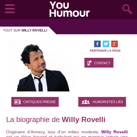
TOUT SUR
WILLY ROVELLI
PARTAGER LA PAGE
CONTACT
CRITIQUES PRESSE
HUMORISTES LIÉS
La biographie de
Willy Rovelli
Originaire d’Annecy, issu d'un milieu modeste,
Willy Rovelli
est un élève bavard et turbulent qui ne manque jamais une