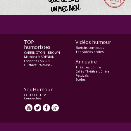
TOP
Vidéos humour
humoristes
Sketchs comiques
Top vidéos drôles
CARRINGTON - BROWN
Mathieu MADENIAN
Annuaire
Frédérick SIGRIST
Gustave PARKING
Théâtres où rire
Cafés-Théâtre où rire
Festivals
Ecoles
YouHumour
CGU
/
CGU TV
Connectée