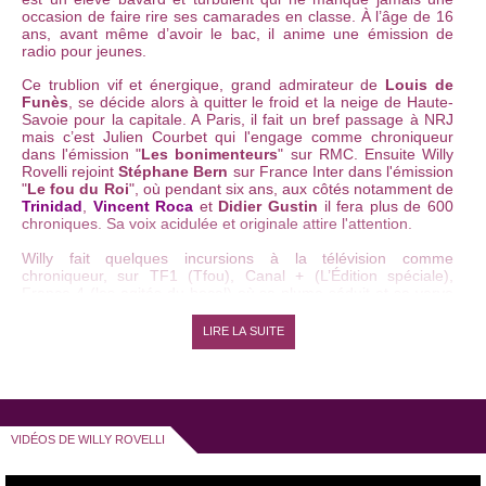
occasion de faire rire ses camarades en classe. À l’âge de 16
ans, avant même d’avoir le bac, il anime une émission de
radio pour jeunes.
Ce trublion vif et énergique, grand admirateur de
Louis de
Funès
, se décide alors à quitter le froid et la neige de Haute-
Savoie pour la capitale. A Paris, il fait un bref passage à NRJ
mais c’est Julien Courbet qui l'engage comme chroniqueur
dans l'émission "
Les bonimenteurs
" sur RMC. Ensuite Willy
Rovelli rejoint
Stéphane Bern
sur France Inter dans l'émission
"
Le fou du Roi
"
, où pendant six ans, aux côtés notamment de
Trinidad
,
Vincent Roca
et
Didier Gustin
il fera plus de 600
chroniques. Sa voix acidulée et originale attire l'attention.
Willy fait quelques incursions à la télévision comme
chroniqueur, sur TF1 (
Tfou
), Canal + (
L’Édition spéciale
),
France 4 (
les agités du bocal
) où sa plume séduit et sa verve
amuse.
En 2009, lors du
festival Youhumour
de Toulouse, il fait la
LIRE LA SUITE
rencontre d’
Anne Roumanoff
qui l’intègre à l’équipe de son
émission hebdomadaire
Samedi Roumanoff
sur Europe 1
aux côtés de
Chris Deslandes
,
Frédérick Sigrist
,
Shirley
Souagnon
et
Dany Mauro
.
En parallèle, Willy se voit confier un billet d’humeur appelé
"
Mon œil
" qu’il déroule chez
Jean-Marc Morandini
sur
VIDÉOS DE WILLY ROVELLI
Europe 1.
En 2011, il rejoint l’équipe de
Michel Drucker
aux cotés
notamment de
Mathieu Madenian
et
Jérôme Commandeur