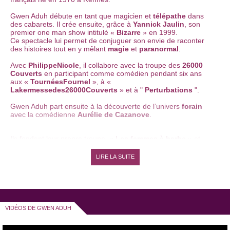
Gwen Aduh débute en tant que magicien et
télépathe
dans
des cabarets. Il crée ensuite, grâce à
Yannick Jaulin
, son
premier one man show intitulé «
Bizarre
» en 1999.
Ce spectacle lui permet de conjuguer son envie de raconter
des histoires tout en y mêlant
magie
et
paranormal
.
Avec
Philippe
Nicole
, il collabore avec la troupe des
26000
Couverts
en participant comme comédien pendant six ans
aux «
Tournées
Fournel
», à «
La
kermesse
des
26000
Couverts
» et à "
Perturbations
".
Gwen Aduh part ensuite à la découverte de l’univers
forain
avec la comédienne
Aurélie de Cazanove
.
Ils fondent leur propre troupe, «
Les femmes à barbe
» et
créent ensemble, en 2000, un spectacle qu’ils nomment «
Les
gélules 4 couleurs de M et Mme Li’
». Dans le style de l’art
LIRE LA SUITE
forain, ce spectacle, souvent en interaction avec le public,
propose de vendre des gélules miracles.
Pour la Compagnie des Femmes à Barbe, Gwen Aduh met en
scène ou écrit un nouveau spectacle tous les deux ans. Ses
créations comportent toujours une dose de surnaturel comme
VIDÉOS DE GWEN ADUH
du chamanisme ou des aliens.
Dans son dernier one man show, «
Partons pour Pluton
»,