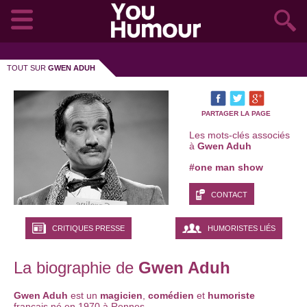
TOUT SUR
GWEN ADUH
PARTAGER LA PAGE
Les mots-clés associés
à
Gwen Aduh
#one man show
CONTACT
CRITIQUES PRESSE
HUMORISTES LIÉS
La biographie de
Gwen Aduh
Gwen Aduh
est un
magicien
,
comédien
et
humoriste
français né en 1970 à Rennes.