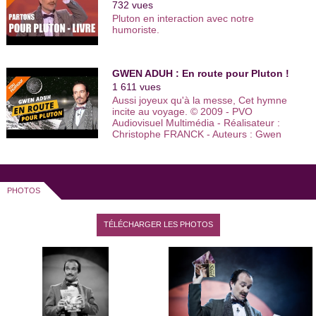
732 vues
Pluton en interaction avec notre
humoriste.
GWEN ADUH : En route pour Pluton !
1 611 vues
Aussi joyeux qu'à la messe, Cet hymne
incite au voyage. © 2009 - PVO
Audiovisuel Multimédia - Réalisateur :
Christophe FRANCK - Auteurs : Gwen
ADUH, François ROLLIN - Interprète :
Gwen ADUH - Titre du sketch : Chansons
Partons pour Pluton
PHOTOS
TÉLÉCHARGER LES PHOTOS