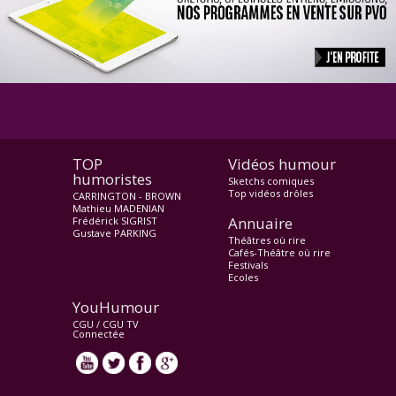
TOP
Vidéos humour
humoristes
Sketchs comiques
Top vidéos drôles
CARRINGTON - BROWN
Mathieu MADENIAN
Annuaire
Frédérick SIGRIST
Gustave PARKING
Théâtres où rire
Cafés-Théâtre où rire
Festivals
Ecoles
YouHumour
CGU
/
CGU TV
Connectée