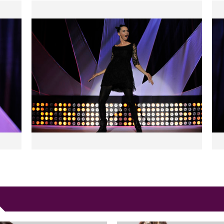
e Marie-Aldine, journaliste. Le
rupture de stock chez les
t moqueuse, est toujours à
an show explosif « Anne-
vec beaucoup d'autodérision
t l'esprit de troupe, elle se
«
Jam’girls comedy
» avec
mzawi
et DJ Pam. Idéal pour
à connaître la gente féminine.
ndre parler d'Anne-Sophie Girard.