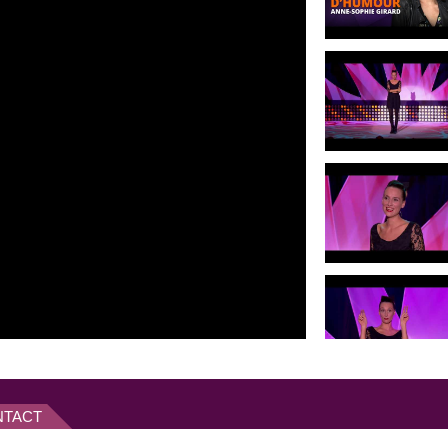
an show
«
Anne-Sophie
. Elle a participé au
Festival
de
Tony Saint-Laurent
, William
nacloc
. Depuis elle est très
ission «
Drôle d’Etat
» avec
la série de TF1 « Profilage ».
rd fait partie depuis 2011 du
ine Berrou
,
Bérengère Krief
et
lleur de leur propre one woman
ire de Toulouse
, le prix des
 prix du jury du festival
r Canal +. De septembre à
jeudis dans «
Fidèle au poste !
te Lecaplain
. L’émission,
 d'humoristes s’affrontant lors
rogrammes courts : «
Bref
», de
ie 25 et a eu un rôle récurrent
die + avec entre autres
Anne
roline Vigneaux
.
NTACT
asse
» son premier livre