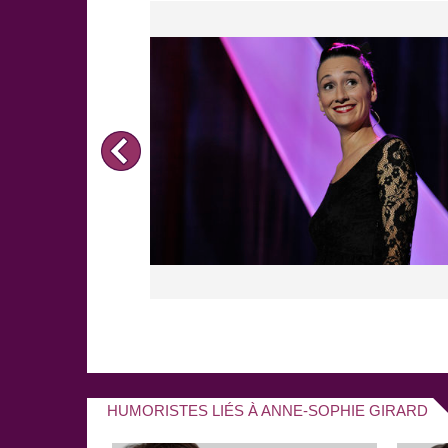
qu’Anne-Sophie Girard a coécrit avec sa sœur jumell
livre a tout de suite un succès fou, jusqu’à être en 
libraires ! Il reste
5 semaines premier des ventes
.
Anne-Sophie Girard, comédienne pétulante, belle e
l’affiche du café théâtre Le Bout avec son one wom
Sophie Girard fait sa crâneuse », où elle évoque a
des scènes de la vie quotidienne des femmes. Adoran
produit également au théâtre Traversière dans les 
Nawell Madani, Candiie, Christine Berrou,
Nora Ha
une soirée entre copines et parfait pour apprendre 
Bref, on est prêt à parier qu'on n'a pas fini d'ente
HUMORISTES LIÉS À ANNE-SOPHIE GIRARD