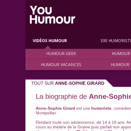
VIDÉOS HUMOUR
330 HUMORIST
HUMOUR GEEK
HUMOUR 
HUMOUR VACANCES
HUMOUR 
TOUT SUR
ANNE-SOPHIE GIRARD
La biographie de
Anne-Sophie
Anne-Sophie Girard
est une
humoriste
, comédie
Montpellier.
Pendant toute son adolescence, de 14 à 18 ans, An
cours au théâtre de la Graine puis parfait son appren