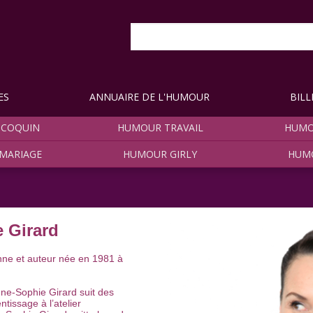
ES
ANNUAIRE DE L'HUMOUR
BILL
COQUIN
HUMOUR TRAVAIL
HUMO
MARIAGE
HUMOUR GIRLY
HUM
 Girard
nne et auteur née en 1981 à
ne-Sophie Girard suit des
tissage à l’atelier