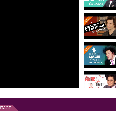
teric", qui conquit le public à
phiques. Les représentations
ans l'émission "Vivement
s régulièrement depuis 2010.
mique d'
Anne Roumanoff
'une trentaine d'humoristes.
écembre 2013.
NTACT