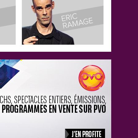
apporte la preuve que l'on peut rire de tout...
même de la mort !