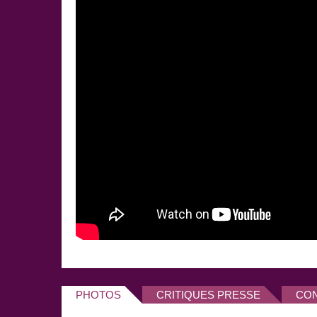
En 2011, Eric Antoine sort un nouveau spectacle "Mys
force de gags savants et de tours de magie philoso
au Casino de Paris seront un succcès.
On le voit de plus en plus à la télévision, surtout d
Dimanche" diffusée sur France 2 où il apparait trè
Enn 2013, il joue dans un épisode de la série tv co
"C'est la crise" diffusée sur Comédie +, aux côtés d
Son nouveau spectacle sera créé à l'Olympia en d
PHOTOS
CRITIQUES PRESSE
CO