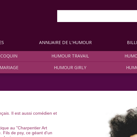
ES
ANNUAIRE DE L'HUMOUR
BILL
COQUIN
HUMOUR TRAVAIL
HUMO
MARIAGE
HUMOUR GIRLY
HUM
çais. Il est aussi comédien et
tique au "Charpentier Art
e. Fils de psy, ce géant d'un