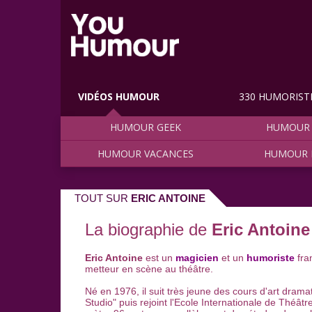
VIDÉOS HUMOUR
330 HUMORIST
HUMOUR GEEK
HUMOUR 
HUMOUR VACANCES
HUMOUR 
TOUT SUR
ERIC ANTOINE
La biographie de
Eric Antoine
Eric Antoine
est un
magicien
et un
humoriste
fran
metteur en scène au théâtre.
Né en 1976, il suit très jeune des cours d'art drama
Studio" puis rejoint l'Ecole Internationale de Théâtr