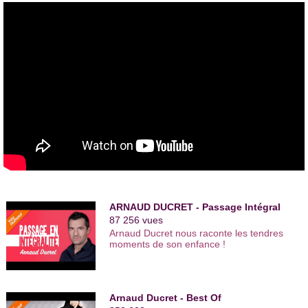
Bruno Solo qui l’a engagé sur
Caméra Café 2
. Arnaud Ducret
y campe Franck Gaillard, une sorte de clone du fameux Jean-
Claude, créé par Yvan Le Bolloc’h.
Il a déjà joué pour la télévision dans la série des Bougon sur
M6, dans C'est la crise avec
Anne Roumanoff
et
Claudia
Tagbo
, interprété le jeune Jacques Chirac dans "
Adieu De
Gaulle, adieu
"sur Canal Plus, mais l’acteur de
café-théâtre
rêve aussi de cinéma.
Et comme ses rêves se réalisent les uns après les autres…
c’est certainement sa prochaine étape.
ARNAUD DUCRET - Passage Intégral
87 256 vues
Arnaud Ducret nous raconte les tendres
moments de son enfance !
Arnaud Ducret - Best Of