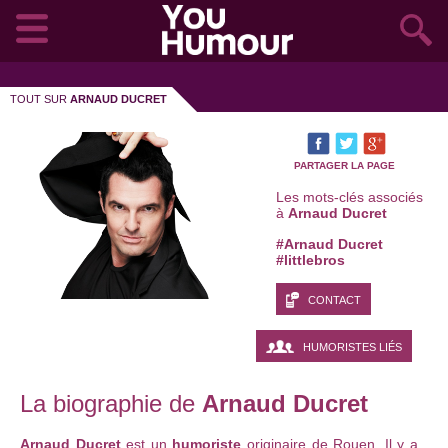
TOUT SUR
ARNAUD DUCRET
PARTAGER LA PAGE
Les mots-clés associés
à
Arnaud Ducret
#Arnaud Ducret
#littlebros
CONTACT
HUMORISTES LIÉS
La biographie de
Arnaud Ducret
Arnaud Ducret
est un
humoriste
originaire de Rouen. Il y a