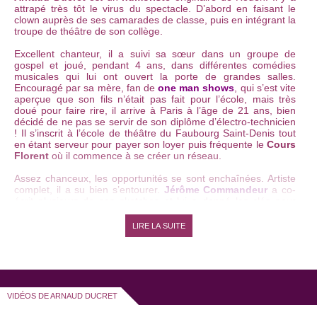
attrapé très tôt le virus du spectacle. D’abord en faisant le
clown auprès de ses camarades de classe, puis en intégrant la
troupe de théâtre de son collège.
Excellent chanteur, il a suivi sa sœur dans un groupe de
gospel et joué, pendant 4 ans, dans différentes comédies
musicales qui lui ont ouvert la porte de grandes salles.
Encouragé par sa mère, fan de
one man shows
, qui s’est vite
aperçue que son fils n’était pas fait pour l’école, mais très
doué pour faire rire, il arrive à Paris à l’âge de 21 ans, bien
décidé de ne pas se servir de son diplôme d’électro-technicien
! Il s’inscrit à l’école de théâtre du Faubourg Saint-Denis tout
en étant serveur pour payer son loyer puis fréquente le
Cours
Florent
où il commence à se créer un réseau.
Assez chanceux, les opportunités se sont enchaînées. Artiste
complet, il a su bien s’entourer.
Jérôme Commandeur
a co-
écrit plusieurs de ses sketches et lui a donné les clés pour
ouvrir les vannes du rire, tandis que Karim Hadda a mis son
spectacle en scène.
LIRE LA SUITE
Ses personnages sont issus de souvenirs, de rencontres et
son jeu de mime ou ses bruitages façon cartoon l’aident à
séduire un très large public. Inspiré par les
Albert Dupontel
,
Jamel Debbouze
ou
Gad Elmaleh
, Arnaud a commencé sa
carrière en écrivant des sketches pour le
Morning Café
sur
VIDÉOS DE ARNAUD DUCRET
M6, rencontré Gérard Louvin qui lui a mis un peu plus le pied
à l’étrier, Michel Denisot sur Canal Plus et plus récemment