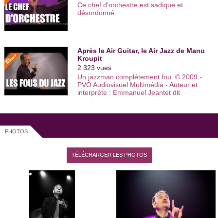
Ce chef d'orchestre est sadique et
désordonné.
Après le Air Guitar, le Air Jazz de Manu
Kroupit
2 323 vues
Un jazzman complétement fou. © 2009 -
PVO Audiovisuel Multimédia - Auteur et
interprète : Emmanuel Jeantet dit
"Kroupit" - Réalisateur : Christophe
Franck - Décor : Yves Valente - Créateur
lumières : Sébastien Debant - Ingénieur
son : Pierre Buisson - Régisseur son :
Philippe Blancheteau - Musique : "Pagan
PHOTOS
love song" de Glenn Miller - Titre du
sketch : "Les fous du Jazz".
TÉLÉCHARGER LES PHOTOS