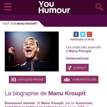
TOUT SUR
MANU KROUPIT
PARTAGER LA PAGE
Les mots-clés associés
à
Manu Kroupit
#international
CONTACT
CRITIQUES PRESSE
HUMORISTES LIÉS
La biographie de
Manu Kroupit
Emmanuel Jeantet
, dit
Manu Kroupit
, est un
humoriste
,
comédien
et
metteur en scène
français né en 1965 à