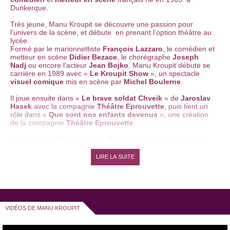
Dunkerque.
Très jeune, Manu Kroupit se découvre une passion pour
l’univers de la scène, et débute en prenant l’option théâtre au
lycée.
Formé par le marionnettiste
François Lazzaro
, le comédien et
metteur en scène
Didier Bezace
, le chorégraphe
Joseph
Nadj
ou encore l’acteur
Jean Bojko
, Manu Kroupit débute se
carrière en 1989 avec «
Le Kroupit Show
», un spectacle
visuel comique
mis en scène par
Michel Boulerne
.
Il joue ensuite dans «
Le brave soldat Chveik
» de
Jaroslav
Hasek
avec la compagnie
Théâtre Eprouvette
, puis tient un
rôle dans «
Que sont nos enfants devenus
», une création
de la compagnie
Théâtre Eprouvette
.
Il co-écrit en 1996 avec
Jean Bosko
son deuxième one man
show, «
Cul de sac
», un spectacle mêlant
univers sonore et
performance gestuelle
. Il coprésentera par la suite des
LIRE LA SUITE
festivals
d’humour en compagnie notammeant de
Vincent
Roca
,
Jaq Dau, Jean-Marc Catella
,
Pierre Aucaigne
ou
encore
Ged Marlon.
Manu Kroupit initie en 2002 le festival des «
Petites Rêveries
» dans le village de
Brinon-sur-Beuvron
, dans la Nièvre, en
VIDÉOS DE MANU KROUPIT
compagnie de
Bien-Aimé Berkins
. Ce festival propose de
réunir les temps d’un festival, toutes les formes théâtrales en
milieu rural. S’y sont produit des
artistes
comme
Gustave