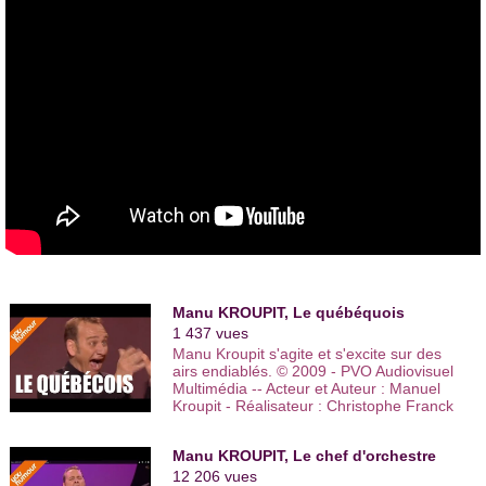
Parking
,
Pierre Aucaigne
, les
Joyeux Urbains
,
Dau et
Catella
ou encore
Elliot
.
En 2010, Manu Kroupit joue dans «
Voyageurs Immobiles
»
de
Philippe Genty
au
théâtre
du
Rond Point
à Paris. Puis il
crée son troisième one man show, «
FEARS
», dans lequel il
interprète un violoniste en pleine crise de trac.
Passionné de musique classique, Manu Kroupit met en scène
le spectacle musical du
Quatuor à Cordes Leonis
qui est
actuellement en représentation. Il joue dans le même temps
son spectacle
FEARS
en tournée dans toute la France.
Manu KROUPIT, Le québéquois
1 437 vues
Manu Kroupit s'agite et s'excite sur des
airs endiablés. © 2009 - PVO Audiovisuel
Multimédia -- Acteur et Auteur : Manuel
Kroupit - Réalisateur : Christophe Franck
-- Titre : "Le Québéquois"
Manu KROUPIT, Le chef d'orchestre
12 206 vues