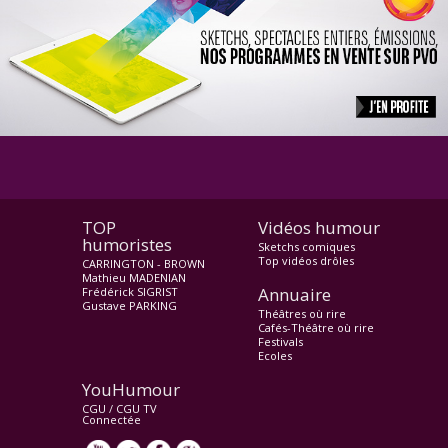
TOP
Vidéos humour
humoristes
Sketchs comiques
Top vidéos drôles
CARRINGTON - BROWN
Mathieu MADENIAN
Annuaire
Frédérick SIGRIST
Gustave PARKING
Théâtres où rire
Cafés-Théâtre où rire
Festivals
Ecoles
YouHumour
CGU
/
CGU TV
Connectée