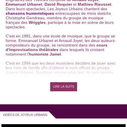
Emmanuel Urbanet
,
David Roquier
et
Mathieu Rieusset
.
Dans leurs spectacles, Les Joyeux Urbains chantent des
chansons humoristiques
entrecoupées de minis sketchs.
Christophe Gendreau, membre du groupe de musique
français des
Wriggles
, participe à la mise en scène de leurs
spectacles.
C'est en 1991, dans une école de musique, que le groupe se
forme. Emmanuel Urbanet et Arnaud Joyet, les deux auteurs-
compositeurs du groupe, se rencontrent dans des
cours
d'improvisations théâtrales
dans lesquels ils croisent
notamment l'
humoriste Jamel
.
C'est en 1994 que les deux musiciens décident de jouer avec
leur nom de famille afin d'obtenir le nom officiel du groupe :
Joyeux Urbains. Quelques années plus tard, ils sont rejoints
par David Riquier et Mathieu Rieusset et jouent leurs
compositions dans des abribus des Yvellines. Cette même
année, ils participent à leur premier
festival d'humour
, le
LIRE LA SUITE
Dinard Comedy Festival
.
Ils se produisent ensuite dans des bars et des
cafés-
spectacles
avant d'effectuer les premières parties de groupes
de musiques plus connus come les
Têtes Raides
, La Tordue
et le groupe de rock Pigalle.
VIDÉOS DE JOYEUX URBAINS
En 1998 sort leur premier album éponyme, "
Joyeux Urbains
",
avec lequel ils gagnent en notoriété. L'année suivante, ils