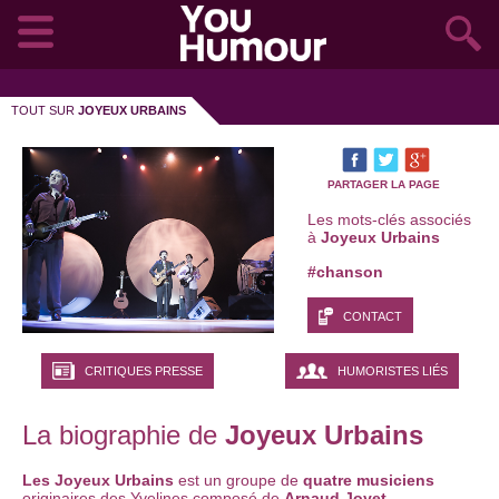
TOUT SUR
JOYEUX URBAINS
PARTAGER LA PAGE
Les mots-clés associés
à
Joyeux Urbains
#chanson
CONTACT
CRITIQUES PRESSE
HUMORISTES LIÉS
La biographie de
Joyeux Urbains
Les Joyeux Urbains
est un groupe de
quatre musiciens
originaires des Yvelines composé de
Arnaud Joyet
,