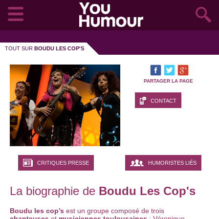
TOUT SUR
BOUDU LES COP'S
PARTAGER LA PAGE
CONTACT
CRITIQUES PRESSE
HUMORISTES LIÉS
La biographie de
Boudu Les Cop's
Boudu les cop’s
est un groupe composé de trois
chanteuses
et
musiciennes toulousaines
: Véronique