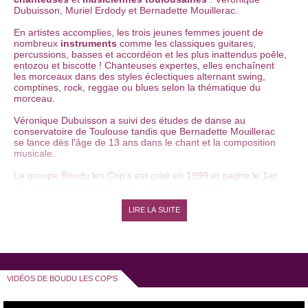
Dubuisson, Muriel Erdody et Bernadette Mouillerac.
En artistes accomplies, les trois jeunes femmes jouent de
nombreux
instruments
comme les classiques guitares,
percussions, basses et accordéon et les plus inattendus poêle,
entozou et biscotte ! Chanteuses expertes, elles enchaînent
les morceaux dans des styles éclectiques alternant swing,
comptines, rock, reggae ou blues selon la thématique du
morceau.
Véronique Dubuisson a suivi des études de danse au
conservatoire de Toulouse tandis que Bernadette Mouillerac
se lance dès l'âge de 13 ans dans le chant et la composition
musicale.
Le groupe Boudu les Cop’s est créé en 1999 et gagne le 1er
prix des polyphonies de Laas en tant que groupe «
humoristico-érotico-acoustique
».
LIRE LA SUITE
Après avoir remporté en 2000 le Prix du Cabaret Poste, les
Boudu Les Cop's sortent leur
premier album
en 2001 : «
Pour
des filles, c’est pas mal !!!
».
En 2004, sort l’album « D’accord ». Le groupe se fait connaître
grâce aux
multitudes de scènes
et de
festivals
auxquels les
trois chanteuses comiques participent :
Le Printemps du Rire
,
VIDÉOS DE BOUDU LES COP'S
Le Festival Off d’Avignon
,
Festival l’humour sur un
plateau
,
La Fontaine du rire
,...