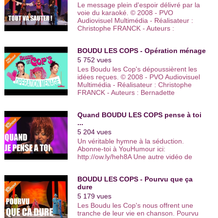
sketchs comiques. Viens faire l’humour
Le message plein d'espoir délivré par la
génération.
avec nous ! Retrouve les vidéos drôles
voie du karaoké. © 2008 - PVO
de one man show, stand up, humoristes
Audiovisuel Multimédia - Réalisateur :
Boudu les Cop’s ont notamment été vues dans «
Les années
femmes, comiques français, duos
Christophe FRANCK - Auteurs :
bonheur
» de
Patrick Sébastien
sur France 2 et ont participé
comiques… De l'humour noir à l'humour
Bernadette MOUILLERAC, Muriel
à l'émission "
Incroyable talent
" sur M6.
sur le couple, des humoristes d'Ondar à
ERDODY, Véronique DUBUISSON -
ceux de Vtep et du Jamel Comedy Club,
BOUDU LES COPS - Opération ménage
Interprète : BOUDU LES COPS - Musique
En 2012, un DVD best of « Les Cop’s » est sorti.
tous les nouveaux talents de l'humour
: "Tout va sauter" (Véronique LEBON -
5 752 vues
sont sur You Humour. | Encore plus de
Romuald CAILLAUD) interprétée par le
Les Boudu les Cop's dépoussièrent les
Vous pourrez les croiser au détour d’un théâtre avec leur
vidéos http://www.youhumour.com
Groupe BOUDU LES COPS © Editions
idées reçues. © 2008 - PVO Audiovisuel
dernier spectacle «
Pourvu qu’ça dure
».
Abelya - Titre Original : Tout va sauter
Multimédia - Réalisateur : Christophe
FRANCK - Auteurs : Bernadette
MOUILLERAC, Muriel ERDODY,
Véronique DUBUISSON - Interprète :
Quand BOUDU LES COPS pense à toi
BOUDU LES COPS - Musique :
...
"Poussière" (Bernadette MOUILLERAC,
Muriel ERDODY, Véronique DUBUISSON)
5 204 vues
interprétée par le Groupe BOUDU LES
Un véritable hymne à la séduction.
COPS © Editions Abelya - Titre original :
Abonne-toi à YouHumour ici:
Poussière
http://ow.ly/heh8A Une autre vidéo de
Boudu Les Cops :
http://youtu.be/WUuN1ugd8_Q Et pour
BOUDU LES COPS - Pourvu que ça
d'autres vidéos drôle
dure
http://www.youhumour.com © 2008 - PVO
Audiovisuel Multimédia - Réalisateur :
5 179 vues
Christophe Franck - Auteurs : Bernadette
Les Boudu les Cop's nous offrent une
MOUILLERAC, Muriel ERDODY et
tranche de leur vie en chanson. Pourvu