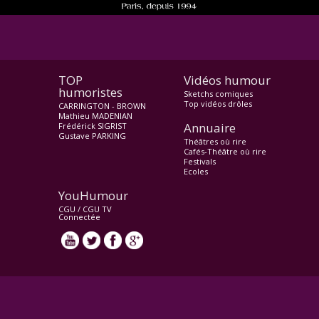
TOP
Vidéos humour
humoristes
Sketchs comiques
Top vidéos drôles
CARRINGTON - BROWN
Mathieu MADENIAN
Annuaire
Frédérick SIGRIST
Gustave PARKING
Théâtres où rire
Cafés-Théâtre où rire
Festivals
Ecoles
YouHumour
CGU
/
CGU TV
Connectée