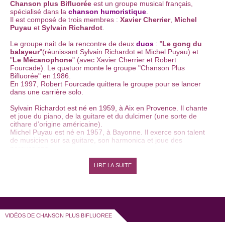
Chanson plus Bifluorée
est un groupe musical français,
spécialisé dans la
chanson humoristique
.
Il est composé de trois membres :
Xavier Cherrier
,
Michel
Puyau
et
Sylvain Richardot
.
Le groupe nait de la rencontre de deux
duos
: "
Le gong du
balayeur
"(réunissant Sylvain Richardot et Michel Puyau) et
"
Le Mécanophone
" (avec Xavier Cherrier et Robert
Fourcade). Le quatuor monte le groupe "Chanson Plus
Bifluorée" en 1986.
En 1997, Robert Fourcade quittera le groupe pour se lancer
dans une carrière solo.
Sylvain Richardot est né en 1959, à Aix en Provence. Il chante
et joue du piano, de la guitare et du dulcimer (une sorte de
cithare d’origine américaine).
Michel Puyau est né en 1957, à Bayonne. Il exerce son talent
de musicien sur sa guitare, son harmonica et joue des
percussions.
Xavier Cherrier est, quant à lui, né en 1953 à Painpol et joue
de l’harmonica, du ukulélé et de la guitare.
LIRE LA SUITE
Entre 1991 et 2011, le groupe Chanson plus Bifluorée sort
11
albums
.
Le premier est un Live capté à l’
Européen
, le premier d’une
longue série puisque presque la moitié de leur discographie
est composée de lives.
VIDÉOS DE CHANSON PLUS BIFLUOREE
Le dernier album, intitulé «
Poèmes
», est un album studio qui