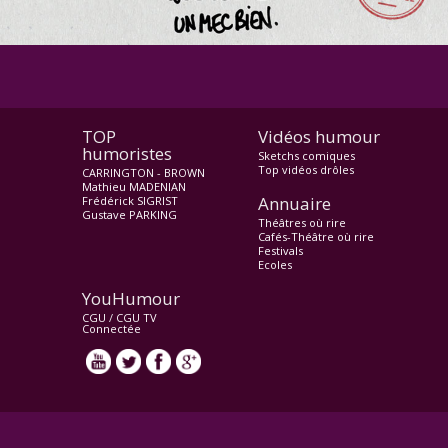
TOP
Vidéos humour
humoristes
Sketchs comiques
Top vidéos drôles
CARRINGTON - BROWN
Mathieu MADENIAN
Annuaire
Frédérick SIGRIST
Gustave PARKING
Théâtres où rire
Cafés-Théâtre où rire
Festivals
Ecoles
YouHumour
CGU
/
CGU TV
Connectée