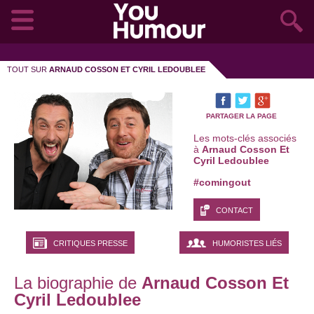
TOUT SUR
ARNAUD COSSON ET CYRIL LEDOUBLEE
PARTAGER LA PAGE
Les mots-clés associés
à
Arnaud Cosson Et
Cyril Ledoublee
#comingout
CONTACT
CRITIQUES PRESSE
HUMORISTES LIÉS
La biographie de
Arnaud Cosson Et
Cyril Ledoublee