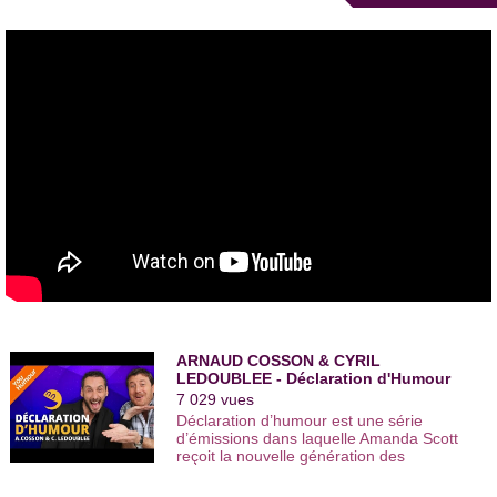
Avec une complicité hors pair, le duo crée un spectacle
nommé «
Complètement à l’ouest
». Ce spectacle, avec ses
personnages naïfs, de mauvaise foi et souvent fous, emporte
les spectateurs dans un vague d’hilarité contagieuse.
Parallèlement à son activité en duo, Arnaud Cosson se produit
en
one man show
. Il a obtenu de nombreuses récompenses
dans les
festivals d'humour
comme le Prix SACD au festival
Juste Pour Rire de Nantes
et le
prix du public
à
Rocquencourt
en 2008 et en 2010.
ARNAUD COSSON & CYRIL
LEDOUBLEE - Déclaration d'Humour
7 029 vues
Déclaration d’humour est une série
d’émissions dans laquelle Amanda Scott
reçoit la nouvelle génération des
humoristes français. Interprète : Arnaud
cosson, Cyril Ledoublée - Réalisateur :