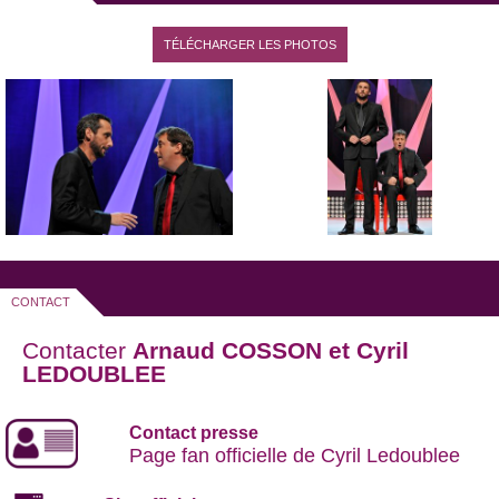
LEDOUBLEE - Réalisateur : Christophe
Franck © 2012 - PVO Audiovisuel
Multimédia
TÉLÉCHARGER LES PHOTOS
CONTACT
Contacter
Arnaud COSSON et Cyril
LEDOUBLEE
Contact presse
Page fan officielle de Cyril Ledoublee