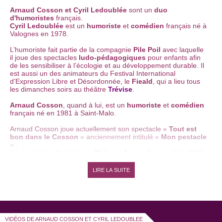
Arnaud Cosson et Cyril Ledoublée
sont un
duo
d'humoristes
français.
Cyril Ledoublée
est un
humoriste
et
comédien
français né à
Valognes en 1978.
L’humoriste fait partie de la compagnie
Pile Poil
avec laquelle
il joue des spectacles
ludo-pédagogiques
pour enfants afin
de les sensibiliser à l’écologie et au développement durable. Il
est aussi un des animateurs du Festival International
d’Expression Libre et Désordonnée, le
Fieald
, qui a lieu tous
les dimanches soirs au théâtre
Trévise
.
Arnaud Cosson
, quand à lui, est un
humoriste
et
comédien
français né en 1981 à Saint-Malo.
Arnaud Cosson joue actuellement son spectacle «
Tout est
bon dans le Cosson
» anciennement intitulé «
Mon pestacle
» .
Il a,participé à l’émission «
Pliés en 4
» sur France 4 de 2008
à 2009 puis à «
Ca va s’Cauet
» sur TF1 en 2010.
LIRE LA SUITE
Les deux comiques se sont rencontrés en 2000, alors qu’ils
étaient animateurs dans un village de vacances.
Ils se sont retrouvés pour faire des sketchs en duo dans
l'émission «
Pliés en 4
» en 2008, puis dans l'émission "
On ne
demande qu'à en rire
" à partir de 2011.
VIDÉOS DE ARNAUD COSSON ET CYRIL LEDOUBLEE