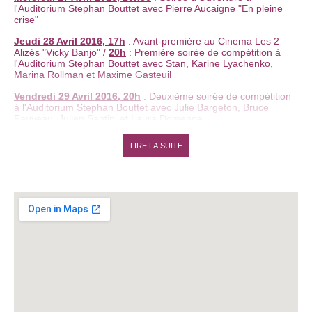
l'Auditorium Stephan Bouttet avec Pierre Aucaigne "En pleine
crise"
Jeudi 28 Avril 2016, 17h
: Avant-première au Cinema Les 2
Alizés "Vicky Banjo" /
20h
: Première soirée de compétition à
l'Auditorium Stephan Bouttet avec Stan, Karine Lyachenko,
Marina Rollman et Maxime Gasteuil
Vendredi 29 Avril 2016, 20h
: Deuxième soirée de compétition
à l'Auditorium Stephan Bouttet avec Julie Bargeton, Bruce
Fauveau, Julien Santini et Laura Domenge
Samedi 30 Avril 2016, 15h
: Suricate / Golden Moustache au
LIRE LA SUITE
Balnéum (Palais des Arts et du Festival) /
20h
: Gala de clôture
à l'Auditorium Stephan Bouttet avec Garnier et Sentou qui
improvisent avec Anais Tampère, Lebreton et Emmanuel
Urbanet.
Précédé de la remise des Lurons 2016.
Un peu d'histoire...
Entouré depuis toujours par une équipe d'irréductibles
bénévoles, Xavier Lebreton a participé en 1997 à la création
de la 1ère édition à Rennes, pour la déplacer l'année suivante
sur la côte d'Emeraude, à Dinard, son fief. La mayonnaise
prend. Grâce à un talent certain pour repérer les figures de
demain, un réseau et des amitiés solides dans le monde du
spectacle, le festival devient très vite un tremplin
incontournable pour les nouveaux talents.