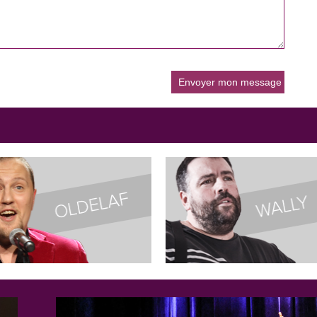
 du trio en compagnie des
 les trois humoristes se
e trucs plus ou moins » se joue