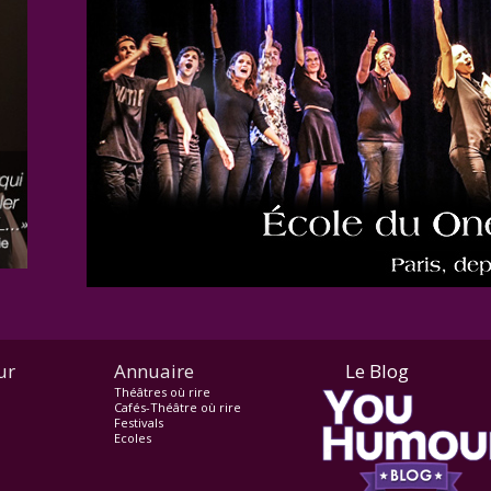
ur
Annuaire
Le Blog
Théâtres où rire
Cafés-Théâtre où rire
Festivals
Ecoles