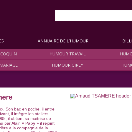
ES
ANNUAIRE DE L'HUMOUR
BILL
COQUIN
HUMOUR TRAVAIL
HUMO
MARIAGE
HUMOUR GIRLY
HUM
mere
x. Son bac en poche, il entre
vant, il intègre les ateliers
98, il obtient sa maitrise de
nu par Alain
« Papy »
il rejoint
rrière à la compagnie de la