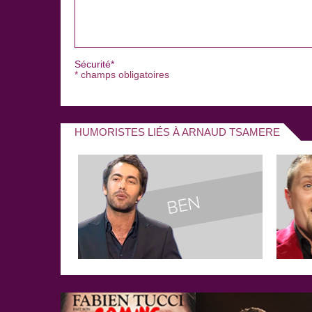
En 2013, Arnaud Tsamère fait partie de la Tournée
humoristes Jérémy Ferrari et de Baptiste Lecaplain,
produisent dans des Zéniths et font salle comble.
Le troisième spectacle « Confidences sur pas mal d
Sécurité*
au Folies bergères à Paris jusqu’en février 2016.
* champs obligatoires
HUMORISTES LIÉS À ARNAUD TSAMERE