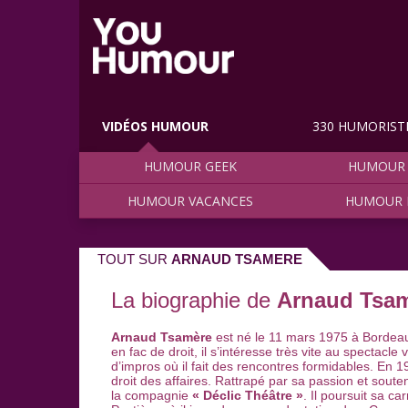
VIDÉOS HUMOUR
330 HUMORIST
HUMOUR GEEK
HUMOUR 
HUMOUR VACANCES
HUMOUR 
TOUT SUR
ARNAUD TSAMERE
La biographie de
Arnaud Tsa
Arnaud Tsamère
est né le 11 mars 1975 à Bordeau
en fac de droit, il s’intéresse très vite au spectacle vi
d’impros où il fait des rencontres formidables. En 19
droit des affaires. Rattrapé par sa passion et soute
la compagnie
« Déclic Théâtre »
. Il poursuit sa ca