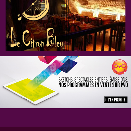
cadeaux, web. Ces tarifs sont succeptibles d'être modifiés
pour des évènements particuliers (31 décembre, festival,
rodage d'une tête d'affiche ... )
Location de salle pour les entreprises :
Notre salle est composée :
- D'une scène de 10m2
- D'un espace de 150m2 composé de tables et de chaises
ainsi que 40m2 de mezzanines ; pouvant contenir au total 120
personnes
(Sur demande : mise à disposition d'un paperboard, d'un
écran et d'un rétroprojecteur)