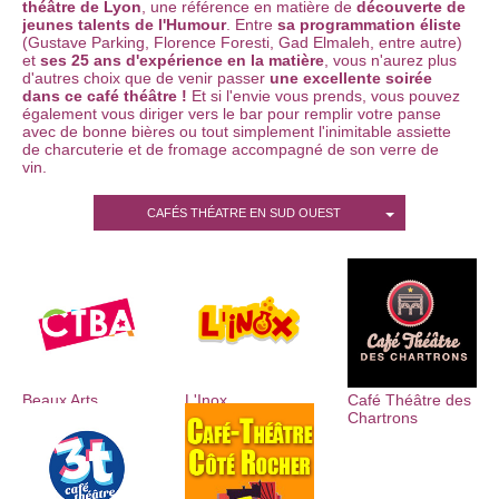
théâtre de Lyon
, une référence en matière de
découverte de
jeunes talents de l'Humour
. Entre
sa programmation éliste
(Gustave Parking, Florence Foresti, Gad Elmaleh, entre autre)
et
ses 25 ans d'expérience en la matière
, vous n'aurez plus
d'autres choix que de venir passer
une excellente soirée
dans ce café théâtre !
Et si l'envie vous prends, vous pouvez
également vous diriger vers le bar pour remplir votre panse
avec de bonne bières ou tout simplement l'inimitable assiette
de charcuterie et de fromage accompagné de son verre de
vin.
Ouvert toute l'année du lundi au samedi, l'Espace Gerson
CAFÉS THÉATRE EN SUD OUEST
propose
une programmation de qualité
avec tous les lundis,
des soirées découvertes de jeunes talents
, tous les mardis
des Catch Impro
et du mercredi au samedi,
un
programmation par des comédiens confirmés
(3 à 6
semaines).
Pour la programmation
c'est ici
:
http://www.espacegerson.com/toute-la-programmation.php
Beaux Arts
L'Inox
Café Théâtre des
HORAIRES D'OUVERTURE :
Chartrons
Lundi, mardi, jeudi, vendredi : 14h - 19h
Mercredi : 10h - 19h