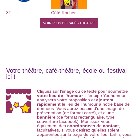
Samedi : 14h - 17h30
3T
Côté Rocher
Les spectacles commencent à 20h30 du lundi au vendredi
VOIR PLUS DE CAFÉS THÉATRE
Le bar ouvre à 19h30
Le samedi le bar ouvre à 18h, pour un spectacle à 19h et à
20h30 pour un spectacle à 21h
TARIFS LOCATION :
300€ la journée
Votre théâtre, café-théâtre, école ou festival
ici !
200€ la demi journée
Possibilité de tarif dégressif sur plusieurs jours
Cliquez sur l'image ou ce texte pour soumettre
votre lieu de l'humour
. L'équipe Youhumour
analysera votre proposition et
ajoutera
rapidement
le lieu de l'humour à notre base de
FORMULE DINER SPECTACLE :
données. Vous aurez besoin d'une image de
présentation (de format carré), et d'une
A partir de 10 personnes, vous pouvez bénéficier de formules
bannière
(de format rectangulaire, type
à base de plateau de charcuterie, plateau de fromage, boisson
couverture facebook). Munissez-vous
au choix, pots lyonnais, déssert ...
de 20€ à 45€
également des
coordonnées de contact
,
facultatives, si vous désirez qu'elles soient
Possibilité de buffet chaud ou froid (sur demande)
apparentes sur la page de votre lieu. Enfin, vous