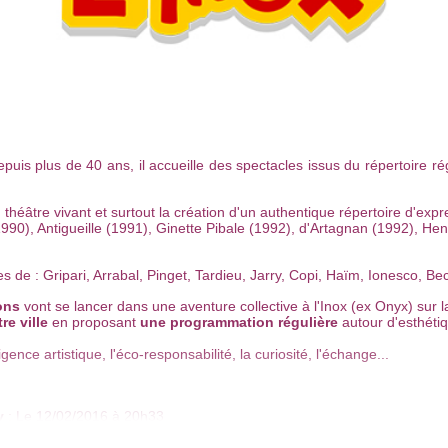
puis plus de 40 ans, il accueille des spectacles issus du répertoire ré
théâtre vivant et surtout la création d'un authentique répertoire d'expr
990), Antigueille (1991), Ginette Pibale (1992), d'Artagnan (1992), He
es de : Gripari, Arrabal, Pinget, Tardieu, Jarry, Copi, Haïm, Ionesco, Be
ons
vont se lancer dans une aventure collective à l'Inox (ex Onyx) sur 
re ville
en proposant
une programmation régulière
autour d'esthétiq
nce artistique, l'éco-responsabilité, la curiosité, l'échange...
y
: Le 12/02/2016 à 20h33