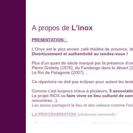
A propos de
L'inox
PRESENTATION :
L'Onyx est le plus ancien café-théâtre de province, de
Divertissement et authenticité au rendez-vous !
Plus d'un quart de siècle marqué par la présence d'un 
Pierre Greletty (1976), du Fandango dans le désert (1
Le Roi de Patagonie (2007) ...
Ce répertoire ne doit pas éclipser pour autant les text
Comme c'est toujours mieux à plusieurs,
3 associati
Le projet INOX va
faire vivre ce lieu culturel de cent
rencontres...).
Les assos partagent le lieu et des valeurs comme l'exige
LA PROGRAMMATION
(chanson concert) :
-
Battle de chansons courtes
- Wally / Gérald Gent
-
Arman Méliès en trio
: Le 04/03/2016 à 20h33