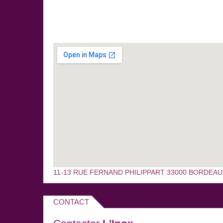
-
Marvin Jouno (+ Nilem)
: Le 30/04/2016 à 20h33
-
Laurent Lamarca / Mathieu Saikaly
: Le 20/05/20
LES ASSOCIATIONS :
Bordeaux Chanson
Concerts de chanson francophone d'écoute
(à l'initiative du projet).
www.bordeaux-chanson.org
Escales Littéraires (L'Escale du Livre)
Rencontres autour de la littérature contemporaine.
www.escaledulivre.com
Talent Girondin
Littérature en scène.
www.facebook.com/talent.girondin
11-13 RUE FERNAND PHILIPPART 33000 BORDEAU
CONTACT