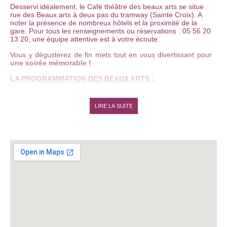
Desservi idéalement, le Café théâtre des beaux arts se situe
rue des Beaux arts à deux pas du tramway (Sainte Croix). A
noter la présence de nombreux hôtels et la proximité de la
gare. Pour tous les renseignements ou réservations : 05 56 20
13 20, une équipe attentive est à votre écoute.
Vous y dégusterez de fin mets tout en vous divertissant pour
une soirée mémorable !
LA PROGRAMMATION DES BEAUX ARTS :
- Venez assister à la pièce culte
Nuit d'Ivresse
de
Josiane
balasko
, revisitée pour le café théâtre des Beaux Arts. C'est
LIRE LA SUITE
du
20 Janvier 2016 à 20h30
jusqu'au
20 Février 2016
à
20h30
!
- Du
Vendredi 26 Février 2016 à 20h30
au
Samedi 30 avril à
20h30
:
Gratin de courges à l’Elysée
- Du
Jeudi 12 Mai 2016 à 20h30
au
Mercredi 27 Juillet 2016
à 20h30
:
Les Femmes et le Ténor d’abord
ACCUEIL DE GROUPES :
Le Café-Théâtre des Beaux-Arts vous accueille pour tous vos
événements privés ou professionnels.