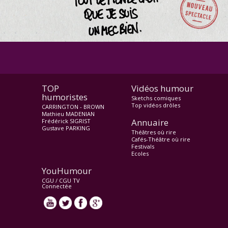
TOP
Vidéos humour
humoristes
Sketchs comiques
Top vidéos drôles
CARRINGTON - BROWN
Mathieu MADENIAN
Annuaire
Frédérick SIGRIST
Gustave PARKING
Théâtres où rire
Cafés-Théâtre où rire
Festivals
Ecoles
YouHumour
CGU
/
CGU TV
Connectée