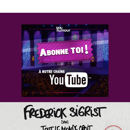
retraite ou soirée Comité d’Entreprise…
Nous vous proposons la possibilité de soirées exclusives à
partir de 50 personnes, ou plus simplement la réservation
d’une partie de la salle si vous êtes moins nombreux.
Pour mieux vous servir, nous pouvons réaliser des soirées sur
mesure, ou selon vos envies des soirées à thème (buffet
terroir ou prestige, soirée paella, couscous, dégustation de
vins…) n’hésitez pas à nous contacter, notre souplesse
d’exécution, nos collaborations avec des artisans
restaurateurs et surtout notre volonté de vous donner
satisfaction vous séduiront certainement !
Pour tous les renseignements ou réservations : 05 56 20 13
20, une équipe attentive est à votre écoute.