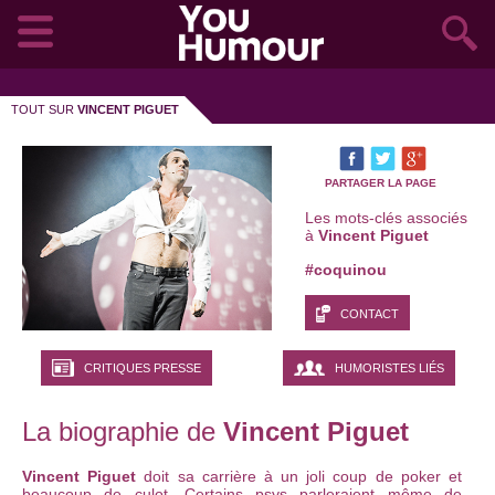
TOUT SUR
VINCENT PIGUET
PARTAGER LA PAGE
Les mots-clés associés
à
Vincent Piguet
#coquinou
CONTACT
CRITIQUES PRESSE
HUMORISTES LIÉS
La biographie de
Vincent Piguet
Vincent Piguet
doit sa carrière à un joli coup de poker et
beaucoup de culot. Certains psys parleraient même de