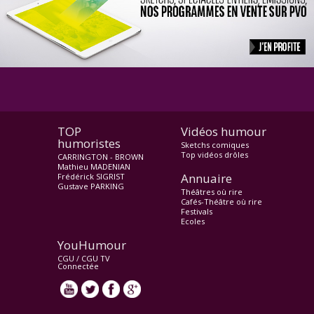
TOP
Vidéos humour
humoristes
Sketchs comiques
Top vidéos drôles
CARRINGTON - BROWN
Mathieu MADENIAN
Annuaire
Frédérick SIGRIST
Gustave PARKING
Théâtres où rire
Cafés-Théâtre où rire
Festivals
Ecoles
YouHumour
CGU
/
CGU TV
Connectée