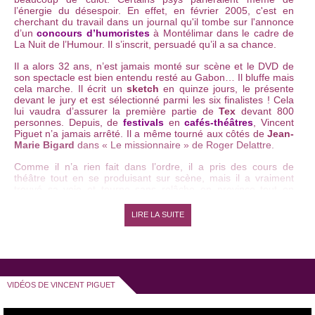
l’énergie du désespoir. En effet, en février 2005, c'est en
cherchant du travail dans un journal qu'il tombe sur l'annonce
d’un
concours d’humoristes
à Montélimar dans le cadre de
La Nuit de l’Humour. Il s’inscrit, persuadé qu’il a sa chance.
Il a alors 32 ans, n’est jamais monté sur scène et le DVD de
son spectacle est bien entendu resté au Gabon… Il bluffe mais
cela marche. Il écrit un
sketch
en quinze jours, le présente
devant le jury et est sélectionné parmi les six finalistes ! Cela
lui vaudra d’assurer la première partie de
Tex
devant 800
personnes. Depuis, de
festivals
en
cafés-théâtres
, Vincent
Piguet n’a jamais arrêté. Il a même tourné aux côtés de
Jean-
Marie Bigard
dans « Le missionnaire » de Roger Delattre.
Comme il n’a rien fait dans l’ordre, il a pris des cours de
théâtre tout en se produisant sur scène, mais il a vraiment
trouvé sa voie et tourne sans relâche en province tout en
faisant quelques incursions à Paris.
LIRE LA SUITE
Dans son premier
one man show
« J’avais pas prévu » il
s’inspire de la vie, parle d’amour, de thérapies, de quête du
bonheur et n’en finit pas de progresser.
Après plusieurs passages dans l’émission de Laurent Ruquier
« On ne demande qu’à en rire », il est actuellement à l’affiche
VIDÉOS DE VINCENT PIGUET
avec son
spectacle
« Vincent Piguet est un coquinou ». Son
humour caustique
, ses jeux de mots et sa galerie de
personnage loufoques font mouche à coup sûr !