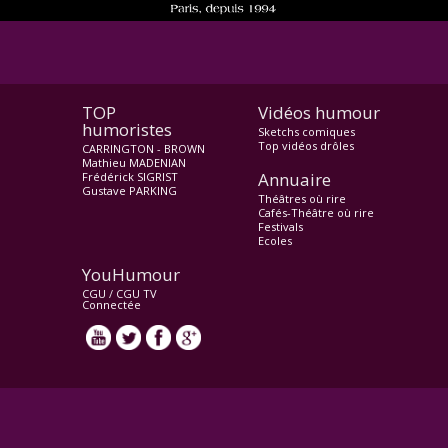
TOP
Vidéos humour
humoristes
Sketchs comiques
Top vidéos drôles
CARRINGTON - BROWN
Mathieu MADENIAN
Annuaire
Frédérick SIGRIST
Gustave PARKING
Théâtres où rire
Cafés-Théâtre où rire
Festivals
Ecoles
YouHumour
CGU
/
CGU TV
Connectée