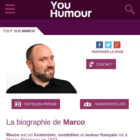
TOUT SUR
MARCO
PARTAGER LA PAGE
CONTACT
CRITIQUES PRESSE
HUMORISTES LIÉS
La biographie de
Marco
Marco
est un
humoriste
,
comédien
et
auteur français
né à
Massy-Palaiseau en 1972.