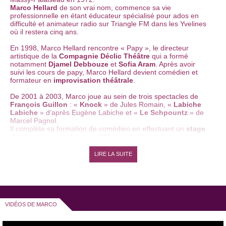
Marco Hellard
de son vrai nom, commence sa vie
professionnelle en étant éducateur spécialisé pour ados en
difficulté et animateur radio sur Triangle FM dans les Yvelines
où il restera cinq ans.
En 1998, Marco Hellard rencontre « Papy », le directeur
artistique de la
Compagnie Déclic Théâtre
qui a formé
notamment
Djamel Debbouze
et
Sofia Aram
. Après avoir
suivi les cours de papy, Marco Hellard devient comédien et
formateur en
improvisation théâtrale
.
De 2001 à 2003, Marco joue au sein de trois spectacles de
François Guillon
: «
Knock
» de Jules Romain, «
Labiche
Labiche
» d’après Eugène Labiche et «
Le Schpountz
» de
Marcel Pagnol.
Il complète sa formation de comédien en effectuant un
stage
de clown
sous la direction d’Alessandro Aricci, puis un stage
de
Commedia dell’arte
sous la direction de Philippe Pastot.
LIRE LA SUITE
Marco commence l’écriture de son
one man show
«
Le
meilleur ami de l’homme
», qu’il joue dès 2002. Il jouera ce
spectacle au
Point Virgule
, au
théâtre de la main d’or
, et au
théâtre Trévise
en 1ère partie de
Gustave Parking
.
Doté d’un humour tantôt grinçant, tantôt sensible, Marco
décortique l’humanité sous toutes ses formes.
VIDÉOS DE MARCO
En 2005, Marco joue dans «
Les jeunes pousses de
l’humour
» au
théâtre des Blancs Manteaux
, aux côtés