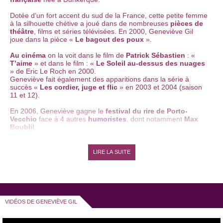
Dotée d’un fort accent du sud de la France, cette petite femme
à la silhouette chétive a joué dans de nombreuses
pièces de
théâtre
, films et séries télévisées. En 2000, Geneviève Gil
joue dans la pièce «
Le bagout des poux
».
Au cinéma
on la voit dans le film de
Patrick Sébastien
: «
T’aime
» et dans le film : «
Le Soleil au-dessus des nuages
» de Eric Le Roch en 2000.
Geneviève fait également des apparitions dans la série à
succès «
Les cordier, juge et flic
» en 2003 et 2004 (saison
11 et 12).
En 2006, Geneviève gagne le
festival du rire de Porto-
Vecchio
face à 4 autres
humoristes
, dont notamment
Max
Boublil
.
Elle joue ensuite dans la pièce «
la cigale se rebiffe
» au
théâtre des oiseaux
à Nice en 2007. Elle connaît un succès
LIRE LA SUITE
grandissant l’année suivante avec la pièce «
Femmes à
lunettes…
», pièce qu’elle a entièrement écrite. Elle joue ce
spectacle dans de nombreuses autres salles à travers la
France.
La même année, elle interprète le rôle d’Inès dans la 2nde
saison de la série télévisée «
Palizzi
», aux côtés d’
Arsène
VIDÉOS DE GENEVIÈVE GIL
Mosca
qui y tient le rôle principal.
Geneviève Gil apparaît aux côtés de
Patrick Sébastien
en