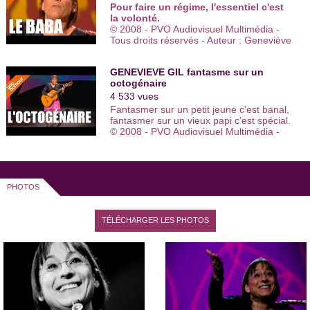
Pour faire un régime, l'essentiel c'est
la volonté.
© 2008 - PVO Audiovisuel Multimédia -
Tous droits réservés - Auteur : Geneviève
Gil - Interprète : Geneviève Gil -
Réalisateur : Christophe Franck -
GENEVIEVE GIL fantasme sur un
Musique : Geneviève Gil
octogénaire
4 533 vues
Fantasmer sur un petit jeune c'est banal,
fantasmer sur un vieux papi c'est spécial.
© 2008 - PVO Audiovisuel Multimédia -
Tous droits réservés - Auteur : Geneviève
Gil - Interprète : Geneviève Gil -
Réalisateur : Christophe Franck -
Musique : Geneviève Gil - Titre du sketch
: "L'octogénaire".
PHOTOS
TÉLÉCHARGER LES PHOTOS