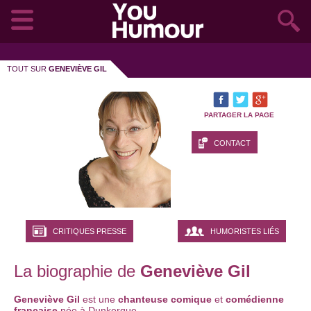
TOUT SUR
GENEVIÈVE GIL
PARTAGER LA PAGE
CONTACT
CRITIQUES PRESSE
HUMORISTES LIÉS
La biographie de
Geneviève Gil
Geneviève Gil
est une
chanteuse comique
et
comédienne
française
née à Dunkerque.