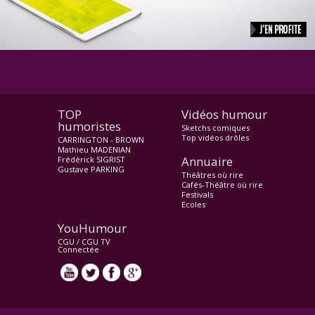
TOP
Vidéos humour
humoristes
Sketchs comiques
Top vidéos drôles
CARRINGTON - BROWN
Mathieu MADENIAN
Annuaire
Frédérick SIGRIST
Gustave PARKING
Théâtres où rire
Cafés-Théâtre où rire
Festivals
Ecoles
YouHumour
CGU
/
CGU TV
Connectée