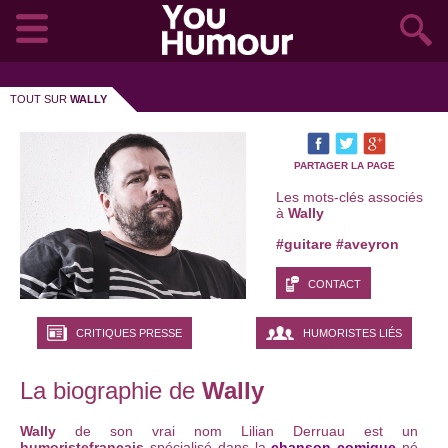
TOUT SUR
WALLY
PARTAGER LA PAGE
Les mots-clés associés
à
Wally
#guitare
#aveyron
CONTACT
CRITIQUES PRESSE
HUMORISTES LIÉS
La biographie de
Wally
Wally
de son vrai nom Lilian Derruau est un
humoriste
français
spécialisé dans la
chanson comique
né