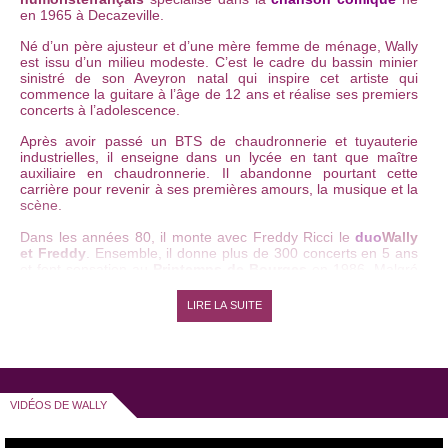
en 1965 à Decazeville.
Né d’un père ajusteur et d’une mère femme de ménage, Wally
est issu d’un milieu modeste. C’est le cadre du bassin minier
sinistré de son Aveyron natal qui inspire cet artiste qui
commence la guitare à l’âge de 12 ans et réalise ses premiers
concerts à l’adolescence.
Après avoir passé un BTS de chaudronnerie et tuyauterie
industrielles, il enseigne dans un lycée en tant que maître
auxiliaire en chaudronnerie. Il abandonne pourtant cette
carrière pour revenir à ses premières amours, la musique et la
scène.
Dans les années 80, il monte avec Freddy Ricci le
duo
Wally
et Freddy
. Ensemble, il donne plus de 300 concerts en 5 ans
et font sensation au
Printemps de Bourges
en 1986. Malgré
le succès, cet admirateur de Léo Ferré et de Georges
Brassens se lance en solo en 1994.
LIRE LA SUITE
Avec son accent chantant et son esprit rieur il joue son
premier spectacle intitulé «
Dernières chansons avant
régime
» (depuis il a perdu 40 kilos !).
C’est son acolyte
Chraz
que l’on a longtemps pu écouté dans
l’émission "
Rien à cirer
" sur
France Inter
qui lui met
VIDÉOS DE WALLY
véritablement le pied à l’étrier. Il invite Wally a l’accompagné
au piano sur la scène du théâtre des
Blancs Manteaux
.
Ensemble, ils font même la première partie d’
Eddy Mitchell
à