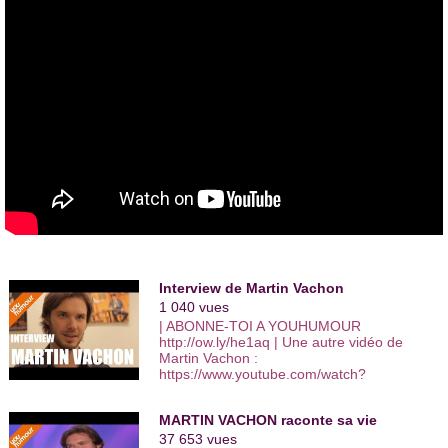
Interview de Martin Vachon
1 040 vues
| ABONNE-TOI A YOUHUMOUR
http://ow.ly/he1aq | Une autre vidéo de
Martin Vachon :
https://www.youtube.com/watch?
v=p2Ve_RobupM | Nos vidéos les plus
vues: bit.ly/1DEuj1X Des interviews qui
MARTIN VACHON raconte sa vie
retracent en toute intimité le parcours de
chaque humoriste présent au Festival
37 653 vues