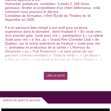
Humoriste québécois, comédien, 6 pieds 2, 185 livres,
gémeaux, droitier et propriétaire d’un chien défectueux, voilà
comment nous pouvons le décrire.
Comédien de formation, il finit l’École de Théâtre de St
Hyacinthe en 2005.
Il a un parcours bien rempli à son actif pour sa jeune
expérience dans le domaine : demi-finaliste d’ « En route vers
mon premier gala Juste pour rire », participation à « La relève
Juste pour rire » à Vox, au « Grand Rire Comédie Club » de
Québec, sur la scène extérieure du Festival « Juste pour rire
», animateur et producteur de la soirée « L’Humour du
Dimanche » au « Pub Rosemont » et sans parler de son
parcours comme comédien (« Toute la vérité », « Les Boys »,
« Tout sur moi» ,« Les hauts et les bas de Sophie Paquin »...).
Ce jeune talent invente des histoires à dormir debout, le
public l’adopte et l’adore.
LIRE LA SUITE
VIDÉOS DE MARTIN VACHON