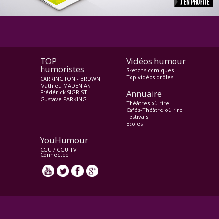
TOP
Vidéos humour
humoristes
Sketchs comiques
Top vidéos drôles
CARRINGTON - BROWN
Mathieu MADENIAN
Annuaire
Frédérick SIGRIST
Gustave PARKING
Théâtres où rire
Cafés-Théâtre où rire
Festivals
Ecoles
YouHumour
CGU
/
CGU TV
Connectée