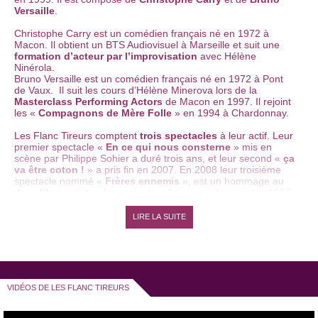
Versaille
.
Christophe Carry est un comédien français né en 1972 à
Macon. Il obtient un BTS Audiovisuel à Marseille et suit une
formation d’acteur par l’improvisation
avec Hélène
Ninérola.
Bruno Versaille est un comédien français né en 1972 à Pont
de Vaux. Il suit les cours d’Hélène Minerova lors de la
Masterclass Performing Actors
de Macon en 1997. Il rejoint
les «
Compagnons de Mère Folle
» en 1994 à Chardonnay.
Les Flanc Tireurs comptent
trois spectacles
à leur actif. Leur
premier spectacle «
En ce qui nous consterne
» mis en
scène par Philippe Sohier a duré trois ans, et leur second «
ça
va être coton !
» a pris fin en 2007. En 2008 leur troisième
spectacle nommé «
Frères ennemis
», est un hommage au
duo d’humoristes français
du même nom des années 1960-
1970 composé de Teddy Vrignault et André Gaillard. Les frères
ennemis, réputés pour leurs
joutes verbales absurdes
ont
LIRE LA SUITE
d'ailleurs grandement inspiré les Flanc Tireurs.
Les Flanc Tireurs ont donné plus de 1 200 représentations
dans les pays francophones, ils ont participé à de nombreux
festivals d'humour
comme le
festival Juste Pour Rire de
Montréal
ou le
Festival YouHumour
au
Théâtre Bobino
à
VIDÉOS DE LES FLANC TIREURS
Paris. Ils se sont produits à L’
Olympia
, au
Caveau de la
République
, au
Point Virgule
, au
Zénith de Nantes
, et ont
également participé à de nombreuses émissions de télévision