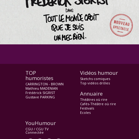
TOP
Vidéos humour
humoristes
Sketchs comiques
Top vidéos drôles
CARRINGTON - BROWN
Mathieu MADENIAN
Annuaire
Frédérick SIGRIST
Gustave PARKING
Théâtres où rire
Cafés-Théâtre où rire
Festivals
Ecoles
YouHumour
CGU
/
CGU TV
Connectée