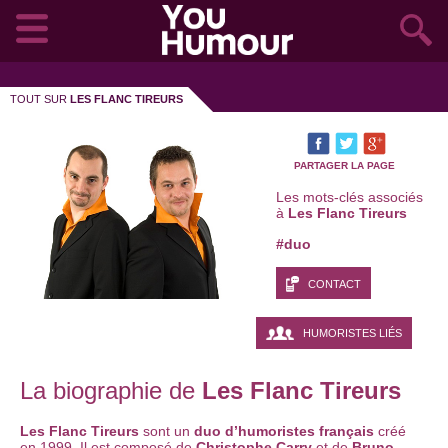
TOUT SUR
LES FLANC TIREURS
PARTAGER LA PAGE
Les mots-clés associés
à
Les Flanc Tireurs
#duo
CONTACT
HUMORISTES LIÉS
La biographie de
Les Flanc Tireurs
Les Flanc Tireurs
sont un
duo d’humoristes français
créé
en 1999. Il est composé de
Christophe Carry
et de
Bruno