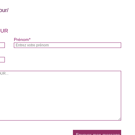
our/
OUR
Prénom*