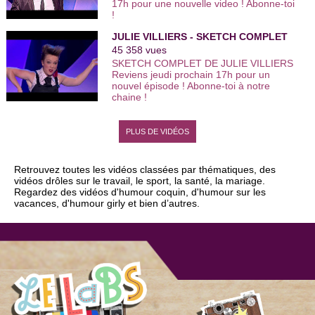
17h pour une nouvelle video ! Abonne-toi
artistes et 3000 vidéos de leurs meilleurs
!
sketchs comiques. Viens faire l’humour
avec nous ! Retrouve les vidéos drôles
JULIE VILLIERS - SKETCH COMPLET
de one man show, stand up, humoristes
femmes, comiques français, duos
45 358 vues
comiques… De l'humour noir à l'humour
SKETCH COMPLET DE JULIE VILLIERS
sur le couple, des humoristes d'Ondar à
Reviens jeudi prochain 17h pour un
ceux de Vtep et du Jamel Comedy Club,
nouvel épisode ! Abonne-toi à notre
tous les nouveaux talents de l'humour
chaine !
sont sur You Humour. | Encore plus de
vidéos http://www.youhumour.com
PLUS DE VIDÉOS
Retrouvez toutes les vidéos classées par thématiques, des
vidéos drôles sur le travail, le sport, la santé, la mariage.
Regardez des vidéos d'humour coquin, d'humour sur les
vacances, d'humour girly et bien d’autres.