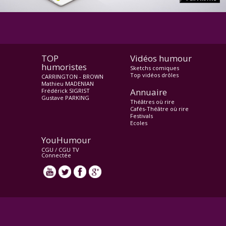
TOP
Vidéos humour
humoristes
Sketchs comiques
Top vidéos drôles
CARRINGTON - BROWN
Mathieu MADENIAN
Annuaire
Frédérick SIGRIST
Gustave PARKING
Théâtres où rire
Cafés-Théâtre où rire
Festivals
Ecoles
YouHumour
CGU
/
CGU TV
Connectée