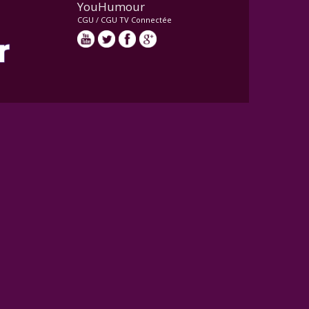
YouHumour
CGU
/
CGU TV Connectée