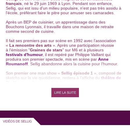
français
, né le 29 juin 1969 à Lyon. Pendant son enfance,
Sellig, qui est issu d'un milieu populaire, n'est pas très assidu à
l'école, préférant faire le pitre pour amuser ses camarades.
Après un BEP de cuisinier, un apprentissage dans des
Bouchons Lyonnais, il travaille dans une maison de retraite
comme second de cuisine.
Il fait ses premiers pas sur scène en 1992 avec l’association
«
La rencontre des arts
». Après une participation réussie
à l'émission "
Graines de stars
" sur M6 et à plusieurs
festivals d'humour
, il est repéré par Philippe Vaillant qui
produira son premier spectacle, mis en scène par
Anne
Roumanoff
. Sellig abandonne alors la cuisine pour l'humour.
Son premier one man show «
Sellig épisode 1
», composé de
sketchs sur la vie quotidienne, restera à l’affiche du
théâtre de
Dix Heures
à Paris pendant deux ans.
Ses personnages d'authentiques français moyens confrontés
LIRE LA SUITE
aux épreuves de la vie quotidienne (mariage, déménagement,
retard au travail, courses chez Ikéa...) font de Sellig un vrai
comique populaire
dans le sens noble du terme. Il a créé
une galerie de personnages savoureux (Son beau-frère
Bernard et sa soeur) dont on suit les pérégrinations de
spectacle en spectacle. "
Je suis un miroir pour les gens
",
VIDÉOS DE SELLIG
s'amuse cet observateur attentif du quotidien. Sellig s'est
constitué au fil du temps, en sillonnant la France, un public