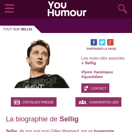
TOUT SUR
SELLIG
PARTAGER LA PAGE
Les mots-clés associés
à
Sellig
#lyon
#animaux
#quotidien
CONTACT
CRITIQUES PRESSE
HUMORISTES LIÉS
La biographie de
Sellig
Sellig
, de son vrai nom Gilles Magnard, est un
humoriste