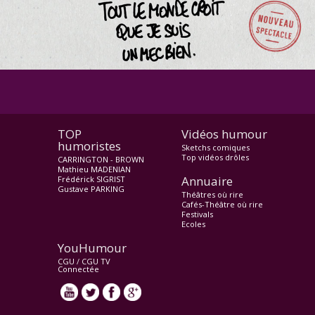
TOP
Vidéos humour
humoristes
Sketchs comiques
Top vidéos drôles
CARRINGTON - BROWN
Mathieu MADENIAN
Annuaire
Frédérick SIGRIST
Gustave PARKING
Théâtres où rire
Cafés-Théâtre où rire
Festivals
Ecoles
YouHumour
CGU
/
CGU TV
Connectée