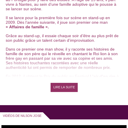
vivre à Nantes, au sein d’une famille adoptive qui le pousse à
se lancer sur scène.
Il se lance pour la première fois sur scène en stand-up en
2009. Dès l’année suivante, il joue son premier one man
« Affaires de famille ».
Grâce au stand-up, il essaie chaque soir d’être au plus prêt de
son public grâce un talent certain d’improvisation.
Dans ce premier one man show, il y raconte ses histoires de
famille de son père qui le réveille en chantant le Roi lion à son
frère gay en passant par sa vie avec sa copine et ses amis.
Ses histoires touchantes racontées avec une réelle
authenticité lui ont permis de remporter de nombreux prix.
En 2012, il obtient le Prix du public au Festival
L’air d’en rire
à
Saint-Denis-La-Chevasse. Il se produit aussi avec un nouveau
one man show
« Le journal d’Amélie ».
Dans ce nouvel opus,
LIRE LA SUITE
il nous parle du journal intime de sa petite amie avec des
textes satyriques et sarcastiques, une musique envoutante et
des danses folkloriques accompagnée d’une interprétation
dynamique et enjouée.
Il est finaliste aux
Feux de l’humour
de Plougastel-Daoulas
VIDÉOS DE NILSON JOSE
en 2013. Il reçoit le prix « Coup de cœur du public » à
l’Espace Gerson
à Lyon, la même année.