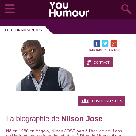
TOUT SUR
NILSON JOSE
PARTAGER LA PAGE
CONTACT
HUMORISTES LIÉS
La biographie de
Nilson Jose
Né en 1986 en Angola, Nilson JOSE part à l’âge de neuf ans
au Portugal pour y faire des études. À l’âge de 15 ans, il part