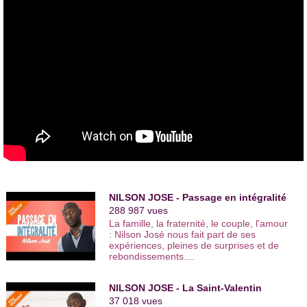
nd
En 2014, il remporte le « 2
Prix du Public » et le « Coup de
cœur du public » au Festival
Les sommets du rire
à Arêches-
Beaufort. Depuis cette année, il participe au
Festival Off
d’Avignon tous les étés.
Il remet à jour son one man show « Le journal d’Amélie » avec
une deuxième version au cours de l’année 2015. Il obtient
aussi la même année le « Prix du public » au Festival
La
machine à rire
.
Plus récemment, il emporte l’affection du public au Festival
Les sommets du rire 2016
en recevant le « Prix du public ».
En parallèle de son one man show, il développe divers projets
autour de la scène.
NILSON JOSE - Passage en intégralité
En 2014, il joue au théâtre dans une pièce appelée
288 987 vues
« Chrysanthèmes et vieux sapins ».
L’année suivante, il
crée et présente un plateau d’humoristes à Nantes,
« Nantes
La famille, la fraternité, le couple, l'amour
Néo Cabaret »
.
: Nilson José nous fait part de ses
expériences, pleines de surprises et de
Au début de l’année 2016, il développe un spectacle pour
rebondissements....
enfants
« Les aventures du capitaine Black Sparo ».
Après avoir participé au Festival
Youhumour
de Lyon en juin
NILSON JOSE - La Saint-Valentin
2016, il est actuellement au
Festival Off
d’Avignon du 7 au 30
37 018 vues