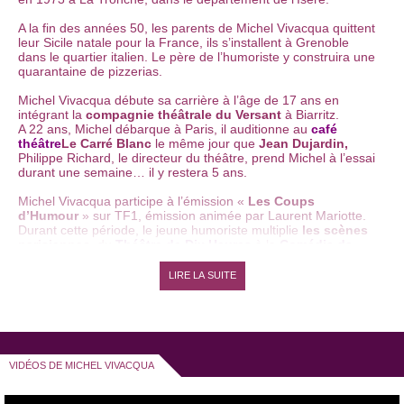
A la fin des années 50, les parents de Michel Vivacqua quittent
leur Sicile natale pour la France, ils s’installent à Grenoble
dans le quartier italien. Le père de l’humoriste y construira une
quarantaine de pizzerias.
Michel Vivacqua débute sa carrière à l’âge de 17 ans en
intégrant la
compagnie théâtrale du Versant
à Biarritz.
A 22 ans, Michel débarque à Paris, il auditionne au
café
théâtre
Le Carré Blanc
le même jour que
Jean Dujardin,
Philippe Richard, le directeur du théâtre, prend Michel à l’essai
durant une semaine… il y restera 5 ans.
Michel Vivacqua participe à l’émission «
Les Coups
d’Humour
» sur TF1, émission animée par Laurent Mariotte.
Durant cette période, le jeune humoriste multiplie
les scènes
parisiennes
, du
Théâtre de Dix Heures
à la
Comédie de
Paris
, en passant par le
vingtième théâtre
dans «
90
minutes pour rire
». Il s’autorise même un petit détour par le
LIRE LA SUITE
Zénith de Paris
en assurant la première partie d’
Anthony
Kavanagh
.
Il a participé également à plusieurs reprises aux émissions du
festival "
Paris fait sa comédie
" à l'
Olympia
présentées par
Anne Roumanoff
aux côtés notamment de
Constance
,
Garnier et Sentou
,
Kev Adams
....
VIDÉOS DE MICHEL VIVACQUA
Michel Vivacqua se produit également à l’étranger : en Italie,
en Espagne, ou encore à Montréal dans le cadre du
festival