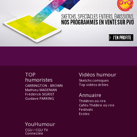
TOP
Vidéos humour
humoristes
Sketchs comiques
Top vidéos drôles
CARRINGTON - BROWN
Mathieu MADENIAN
Annuaire
Frédérick SIGRIST
Gustave PARKING
Théâtres où rire
Cafés-Théâtre où rire
Festivals
Ecoles
YouHumour
CGU
/
CGU TV
Connectée