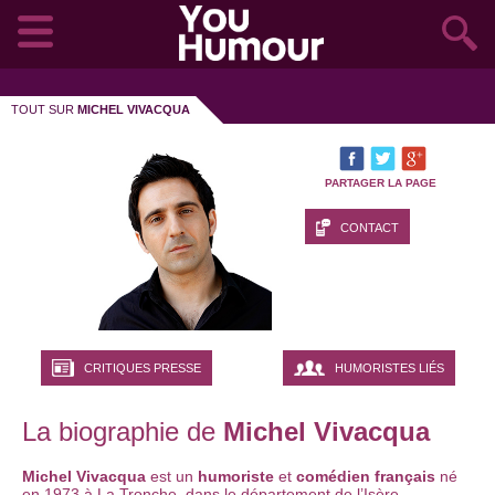
TOUT SUR
MICHEL VIVACQUA
PARTAGER LA PAGE
CONTACT
CRITIQUES PRESSE
HUMORISTES LIÉS
La biographie de
Michel Vivacqua
Michel Vivacqua
est un
humoriste
et
comédien français
né
en 1973 à La Tronche, dans le département de l’Isère.