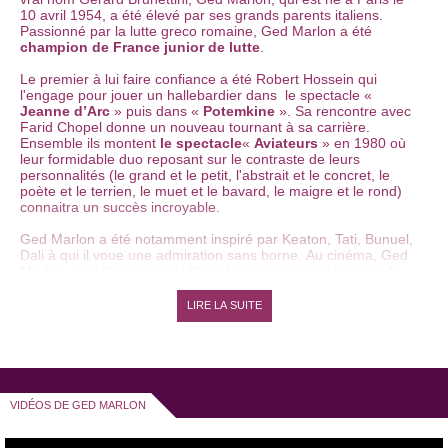
10 avril 1954, a été élevé par ses grands parents italiens.
Passionné par la lutte greco romaine, Ged Marlon a été
champion de France junior de lutte
.
Le premier à lui faire confiance a été Robert Hossein qui
l'engage pour jouer un hallebardier dans le spectacle «
Jeanne d’Arc
» puis dans «
Potemkine
».
Sa rencontre avec
Farid Chopel donne un nouveau tournant à sa carrière.
Ensemble ils montent
le spectacle
«
Aviateurs
» en 1980 où
leur formidable duo reposant sur le contraste de leurs
personnalités (le grand et le petit, l'abstrait et le concret, le
poète et le terrien, le muet et le bavard, le maigre et le rond)
connaitra un succès incroyable.
Ged Marlon a été notamment inspiré par Keaton, Tati, Bunuel,
Dali à qui il voue une admiration sans borne.
Au cinéma, Ged
Marlon, excellent second rôle, a tourné pour les plus grands
réalisateurs : Bertrand Tavernier dans «
Autour de minuit
»,
Claude Lelouch dans «
Viva la vie
», Gérard Oury, Patrice
LIRE LA SUITE
Leconte... Ged Marlon a joué également dans de nombreuses
pièces de théâtre comme "
Brèves de comptoir
" de Jean-
Michel Ribes, des pièces Labiche, Courteline, Feydeau...
Avec son oeil pétillant, il incarne à merveille le français moyen
chauve et moustachu mais parvient toujours, grâce à son
VIDÉOS DE GED MARLON
talent, à donner à des personnages banals en apparence une
dimension très profonde.
En 2002, Ged Marlon présente son
premier
one man show
«
Un simple froncement de sourcil