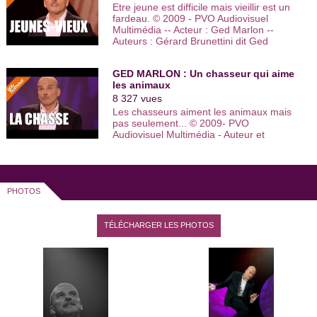
Etre jeune est difficile mais vieillir est un
bicyclette
" de Philippe Le Guay et dans "
L'harmonie
fardeau. © 2009 - PVO Audiovisuel
familiale
" de Camille de Casabianca. Au théâtre, il vient de
Multimédia -- Acteur : Ged Marlon --
collaborer à plusieurs reprises avec le metteur en scène
Auteurs : Gérard Brunettini dit Ged
Frédéric Bélier-Garcia. On attend avec impatience son retour
Marlon et Marie Nicolas - Réalisateur :
sur les planches en solo.
Christophe Franck
GED MARLON : Un chasseur qui aime
les animaux
8 327 vues
Les chasseurs aiment les animaux mais
pas seulement... © 2009- PVO
Audiovisuel Multimédia - Auteur et
interprète : Gérard Brunettini dit « Ged
MARLON ...
PHOTOS
TÉLÉCHARGER LES PHOTOS