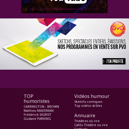
TOP
Vidéos humour
humoristes
Sketchs comiques
Top vidéos drôles
CARRINGTON - BROWN
Mathieu MADENIAN
Annuaire
Frédérick SIGRIST
Gustave PARKING
Théâtres où rire
Cafés-Théâtre où rire
Festivals