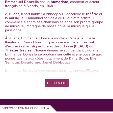
Emmanuel Donzella
est un
humoriste
, chanteur et acteur
français né à Ajaccio, en 1968.
À 16 ans, il part habiter à Annecy où il découvre le
théâtre
et
la
musique
. Emmanuel sait déjà qu'il veut être artiste, il
commence à écrire ses chansons et lance son propre groupe
de musique, imprégné de bossa nova, la musique qui le
passionne.
À 20 ans, Emmanuel Donzella monte à Paris et étudie le
théâtre au Cours Florent. Il participe ensuite au Festival
d'expression artistique libre et désordonné
(FEALD)
du
Théâtre Trévise
. Chaque dimanche soir pendant cinq ans
Emmanuel Donzella se produira sur cette scène ouverte aux
jeunes talents aux côtés notamment de
Dany Boon
,
Elie
Semoun
,
Dieudonné
,
Jamel Debbouze
...
Emmanuel Donzella crée ensuite dans les années 90, avec
Karine Lyachenko « Collier de Nouilles », un duo décalé
musical et humoristique qui se produira sur les scènes du
Café de la Gare
,
Point Virgule
,
Blancs Manteaux
. Pendant
LIRE LA SUITE
10 ans, le duo comique connait un grand succès et se produit
sur un grand nombre de scènes francophones pour finir son
voyage à Paris, à la Comédie Caumartin.
A la télévision on a vu Emmanuel Donzella dans "La Classe",
"Thé ou Café", "Fous d'humour", "Profession chanteur"...
VIDÉOS DE EMMANUEL DONZELLA