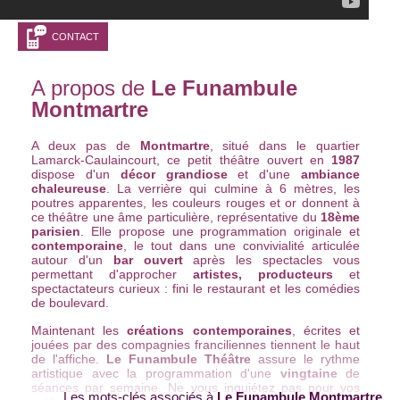
CONTACT
A propos de
Le Funambule
Montmartre
A deux pas de
Montmartre
, situé dans le quartier
Lamarck-Caulaincourt, ce petit théâtre ouvert en
1987
dispose d'un
décor grandiose
et d'une
ambiance
chaleureuse
. La verrière qui culmine à 6 mètres, les
poutres apparentes, les couleurs rouges et or donnent à
ce théâtre une âme particulière, représentative du
18ème
parisien
. Elle propose une programmation originale et
contemporaine
, le tout dans une convivialité articulée
autour d'un
bar ouvert
après les spectacles vous
permettant d'approcher
artistes, producteurs
et
spectactateurs curieux : fini le restaurant et les comédies
de boulevard.
Maintenant les
créations contemporaines
, écrites et
jouées par des compagnies franciliennes tiennent le haut
de l'affiche.
Le Funambule Théâtre
assure le rythme
artistique avec la programmation d'une
vingtaine
de
séances par semaine. Ne vous inquiétez pas pour vos
Les mots-clés associés à
Le Funambule Montmartre