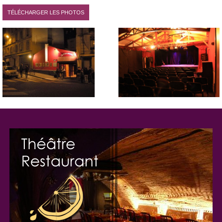
Pour tous :
TÉLÉCHARGER LES PHOTOS
Manuel PRATT dans Best Off : du 04/01 au 29/02
(Seul
en scène)
Manuel PRATT dans Love Me Tender : du 05/01 au 01/03
(Humour)
Entrée Plat Dessert : du 01/01 au 02/04
(Comédie
dramatique)
Enfants :
Sorcière Gribouillis : du 01/01 au 06/03
Arrête de faire le clown : du 01/01 au 05/03
Zygomar et le gâteau enchanté : du 01/01 au 30/03