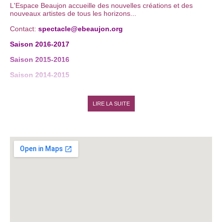
L'Espace Beaujon accueille des nouvelles créations et des
nouveaux artistes de tous les horizons...
Contact:
spectacle@ebeaujon.org
Saison 2016-2017
Saison 2015-2016
Saison 2014-2015
JEUNESSE
LIRE LA SUITE
Pour les
11-17 ans
, possibilité de
participer à des
expositions, concerts, stages, sorties, rencontres
thématiques, soirées ludiques
... de nombreux projets
collectifs et d'événements ponctuels à découvrir !
Le lieu d'accueil
se situe au
1er étage dans la salle
Rabelais
en face de la salle des cours de batterie.
Soirées jeux de société
: soirée spéciale à partir de 11-12 ans
le
mercredi 25 janvier
de 19h à 21h30.
Saison 2016-2017
: jeux de société, création spectacle
médiéval, cinéma...