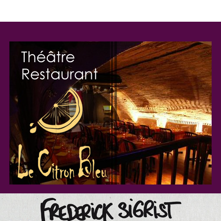
EXPOSITIONS
Les expositions ont lieu toutes les deux semaines dans le hall
d'accueil.
Dessin, peinture, sculpture, photographie...
Saison 2016-2017
Saison 2015-2016
Saison 2014-2015
AIDE À LA CRÉATION
Compagnies de théâtres ou de danses. Porteurs de projets
cinématographiques.
INFOS PRATIQUES
Accès:
Métro
(ligne 1/Georges V, ligne 2/Ternes, ligne 9/Saint-
Philippe du Roule),
RER A
(Charles de Gaulles Etoile),
Bus
(ligne 22, 43, 52, 83, 93, N23, N154).