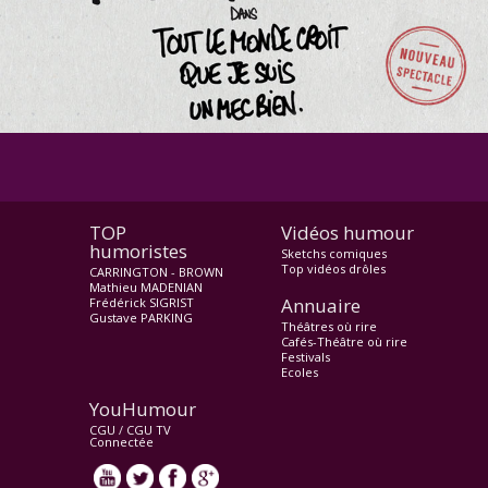
Horaires
Tarifs
TOP
Vidéos humour
humoristes
Sketchs comiques
Top vidéos drôles
CARRINGTON - BROWN
Mathieu MADENIAN
Annuaire
Frédérick SIGRIST
Gustave PARKING
Théâtres où rire
Cafés-Théâtre où rire
Festivals
Ecoles
YouHumour
CGU
/
CGU TV
Connectée