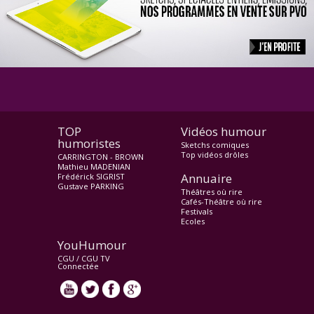
TOP
Vidéos humour
humoristes
Sketchs comiques
Top vidéos drôles
CARRINGTON - BROWN
Mathieu MADENIAN
Annuaire
Frédérick SIGRIST
Gustave PARKING
Théâtres où rire
Cafés-Théâtre où rire
Festivals
Ecoles
YouHumour
CGU
/
CGU TV
Connectée