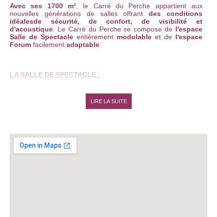
Avec ses 1700 m²
, le Carré du Perche appartient aux
nouvelles générations de salles offrant
des conditions
idéales
de sécurité, de confort, de visibilité et
d'acoustique
. Le Carré du Perche se compose de
l'espace
Salle de Spectacle
entièrement
modulable
et de
l'espace
Forum
facilement
adaptable
.
LA SALLE DE SPECTACLE :
Les
différentes configurations de la salle de spectacle
peuvent être utilisées pour l’
organisation de spectacles
,
LIRE LA SUITE
d’
assemblées générales
, de
réunions
,
de congrès
mais
aussi
de dîners dansants
…
- La
salle de spectacle
est
entièrement modulable
grâce à
un jeu de cloisons et au
système télescopique
et
pliable
des gradins.
- L’
espace au sol
peut être
libéré de toute contrainte
technique
et ainsi être
configuré en fonction des besoins
propres
à chacun des événements.
- Toutes les configurations peuvent être utilisées
en
complément de l’espace
utilisé mais aussi en complément
du Forum de la Communauté et / ou du Hall d’accueil.
- La Salle de Spectacle a pour
vocation première le
spectacle vivant
. C’est pourquoi
un soin particulier
a été
apporté
à l’acoustique
,
à la visibilité
et
à la circulation des