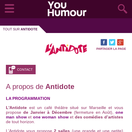
TOUT SUR
ANTIDOTE
PARTAGER LA PAGE
CONTACT
A propos de
Antidote
LA PROGRAMMATION
L'Antidote
est un café théâtre situé sur Marseille et vous
propose
de Janvier à Décembre
(fermeture en Août),
one
man show
et
one woman show
et
des comédies d’artistes
de tout horizon.
L
'Antidote vous propose
2 salles
(une grande et une petite)