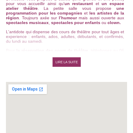
pour vous accueillir ainsi qu'
un restaurant
et
un espace
atelier théâtre
. La
petite salle vous propose
une
programmation pour les compagnies
et
les artistes de la
région
. Toujours axée sur
l’humour
mais aussi ouverte aux
spectacles musicaux
,
spectacles pour enfants
ou
clown.
L'antidote qui dispense des cours de théâtre pour tout âges et
experience : enfants, ados, adultes, débutants, et confirmés,
du lundi au samedi.
Pour
la r
éservation des cours de théâtre
, téléphonez au 06
23 59 46 39.
LIRE LA SUITE