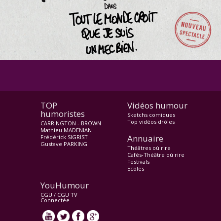
TOP
Vidéos humour
humoristes
Sketchs comiques
Top vidéos drôles
CARRINGTON - BROWN
Mathieu MADENIAN
Annuaire
Frédérick SIGRIST
Gustave PARKING
Théâtres où rire
Cafés-Théâtre où rire
Festivals
Ecoles
YouHumour
CGU
/
CGU TV
Connectée